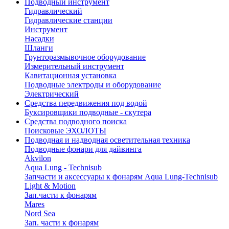
Подводный инструмент
Гидравлический
Гидравлические станции
Инструмент
Насадки
Шланги
Грунторазмывочное оборудование
Измерительный инструмент
Кавитационная установка
Подводные электроды и оборудование
Электрический
Средства передвижения под водой
Буксировщики подводные - скутера
Средства подводного поиска
Поисковые ЭХОЛОТЫ
Подводная и надводная осветительная техника
Подводные фонари для дайвинга
Akvilon
Aqua Lung - Technisub
Запчасти и аксессуары к фонарям Aqua Lung-Technisub
Light & Motion
Зап.части к фонарям
Mares
Nord Sea
Зап. части к фонарям