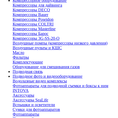
Компрессорное оборудование
Компрессоры для дайвинга
Компрессоры DECO
Компрессоры Bauer
Компрессоры Poseidon
Компрессоры COLTRI
Компрессоры Masterline
Компрессоры Барос
Компрессоры 3G-SS-20-O
Воздушные помпы (компрессоры низкого давления)
Воздушные пульты и КШС
Масло
Фильтры
Комплектующие
Оборудование для смешивания газов
Подводная связь
Подводное фото и видеооборудование
Водолазные видео комплексы
Фотоаппараты для подводной съемки и боксы к ним
INTOVA
Аксессуары
Аксессуары SeaLife
Вспышки и осветители
Сумки для фотоаппаратов
Фотоаппараты