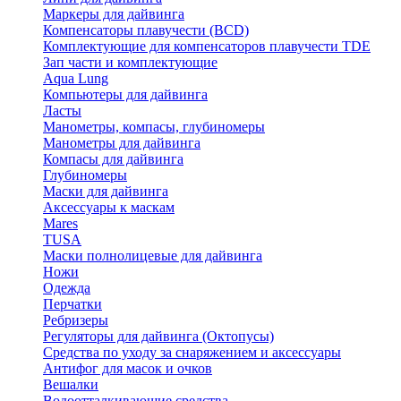
Маркеры для дайвинга
Компенсаторы плавучести (BCD)
Комплектующие для компенсаторов плавучести TDE
Зап части и комплектующие
Aqua Lung
Компьютеры для дайвинга
Ласты
Манометры, компасы, глубиномеры
Манометры для дайвинга
Компасы для дайвинга
Глубиномеры
Маски для дайвинга
Аксессуары к маскам
Mares
TUSA
Маски полнолицевые для дайвинга
Ножи
Одежда
Перчатки
Ребризеры
Регуляторы для дайвинга (Октопусы)
Средства по уходу за снаряжением и аксессуары
Антифог для масок и очков
Вешалки
Водоотталкивающие средства