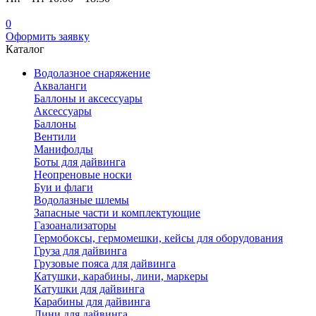
0
Оформить заявку
Каталог
Водолазное снаряжение
Акваланги
Баллоны и аксессуары
Аксессуары
Баллоны
Вентили
Манифолды
Боты для дайвинга
Неопреновые носки
Буи и флаги
Водолазные шлемы
Запасные части и комплектующие
Газоанализаторы
Гермобоксы, гермомешки, кейсы для оборудования
Груза для дайвинга
Грузовые пояса для дайвинга
Катушки, карабины, лини, маркеры
Катушки для дайвинга
Карабины для дайвинга
Лини для дайвинга