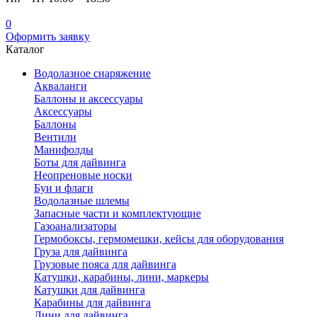
0
Оформить заявку
Каталог
Водолазное снаряжение
Акваланги
Баллоны и аксессуары
Аксессуары
Баллоны
Вентили
Манифолды
Боты для дайвинга
Неопреновые носки
Буи и флаги
Водолазные шлемы
Запасные части и комплектующие
Газоанализаторы
Гермобоксы, гермомешки, кейсы для оборудования
Груза для дайвинга
Грузовые пояса для дайвинга
Катушки, карабины, лини, маркеры
Катушки для дайвинга
Карабины для дайвинга
Лини для дайвинга