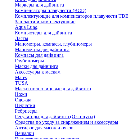
Маркеры для дайвинга
Компенсаторы плавучести (BCD)
Комплектующие для компенсаторов плавучести TDE
Зап части и комплектующие
Aqua Lung
Компьютеры для дайвинга
Ласты
Манометры, компасы, глубиномеры
Манометры для дайвинга
Компасы для дайвинга
Глубиномеры
Маски для дайвинга
Аксессуары к маскам
Mares
TUSA
Маски полнолицевые для дайвинга
Ножи
Одежда
Перчатки
Ребризеры
Регуляторы для дайвинга (Октопусы)
Средства по уходу за снаряжением и аксессуары
Антифог для масок и очков
Вешалки
Водоотталкивающие средства