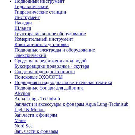
Подводный инструмент
Гидравлический
Гидравлические станции
Инструмент
Насадки
Шланги
Грунторазмывочное оборудование
Измерительный инструмент
Кавитационная установка
Подводные электроды и оборудование
Электрический
Средства передвижения под водой
Буксировщики подводные - скутера
Средства подводного поиска
Поисковые ЭХОЛОТЫ
Подводная и надводная осветительная техника
Подводные фонари для дайвинга
Akvilon
Aqua Lung - Technisub
Запчасти и аксессуары к фонарям Aqua Lung-Technisub
Light & Motion
Зап.части к фонарям
Mares
Nord Sea
Зап. части к фонарям