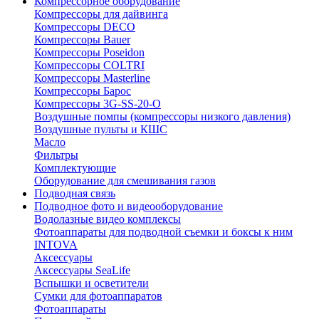
Компрессорное оборудование
Компрессоры для дайвинга
Компрессоры DECO
Компрессоры Bauer
Компрессоры Poseidon
Компрессоры COLTRI
Компрессоры Masterline
Компрессоры Барос
Компрессоры 3G-SS-20-O
Воздушные помпы (компрессоры низкого давления)
Воздушные пульты и КШС
Масло
Фильтры
Комплектующие
Оборудование для смешивания газов
Подводная связь
Подводное фото и видеооборудование
Водолазные видео комплексы
Фотоаппараты для подводной съемки и боксы к ним
INTOVA
Аксессуары
Аксессуары SeaLife
Вспышки и осветители
Сумки для фотоаппаратов
Фотоаппараты