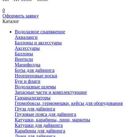
0
Оформить заявку
Каталог
Водолазное снаряжение
Акваланги
Баллоны и аксессуары
Аксессуары
Баллоны
Вентили
Манифолды
Боты для дайвинга
Неопреновые носки
Буи и флаги
Водолазные шлемы
Запасные части и комплектующие
Газоанализаторы
Гермобоксы, гермомешки, кейсы для оборудования
Груза для дайвинга
Грузовые пояса для дайвинга
Катушки, карабины, лини, маркеры
Катушки для дайвинга
Карабины для дайвинга
Лини для дайвинга