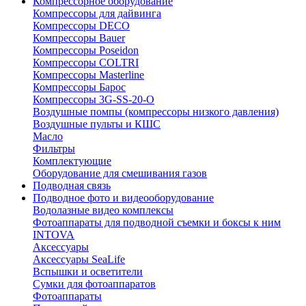
Компрессорное оборудование
Компрессоры для дайвинга
Компрессоры DECO
Компрессоры Bauer
Компрессоры Poseidon
Компрессоры COLTRI
Компрессоры Masterline
Компрессоры Барос
Компрессоры 3G-SS-20-O
Воздушные помпы (компрессоры низкого давления)
Воздушные пульты и КШС
Масло
Фильтры
Комплектующие
Оборудование для смешивания газов
Подводная связь
Подводное фото и видеооборудование
Водолазные видео комплексы
Фотоаппараты для подводной съемки и боксы к ним
INTOVA
Аксессуары
Аксессуары SeaLife
Вспышки и осветители
Сумки для фотоаппаратов
Фотоаппараты