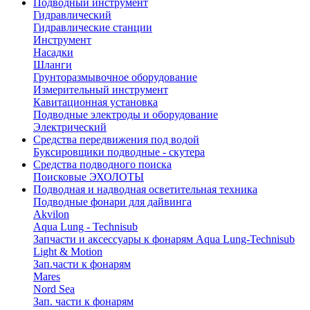
Подводный инструмент
Гидравлический
Гидравлические станции
Инструмент
Насадки
Шланги
Грунторазмывочное оборудование
Измерительный инструмент
Кавитационная установка
Подводные электроды и оборудование
Электрический
Средства передвижения под водой
Буксировщики подводные - скутера
Средства подводного поиска
Поисковые ЭХОЛОТЫ
Подводная и надводная осветительная техника
Подводные фонари для дайвинга
Akvilon
Aqua Lung - Technisub
Запчасти и аксессуары к фонарям Aqua Lung-Technisub
Light & Motion
Зап.части к фонарям
Mares
Nord Sea
Зап. части к фонарям