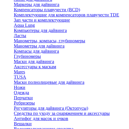
Маркеры для дайвинга
Компенсаторы плавучести (BCD)
Комплектующие для компенсаторов плавучести TDE
Зап части и комплектующие
Aqua Lung
Компьютеры для дайвинга
Ласты
Манометры, компасы, глубиномеры
Манометры для дайвинга
Компасы для дайвинга
Глубиномеры
Маски для дайвинга
Аксессуары к маскам
Mares
TUSA
Маски полнолицевые для дайвинга
Ножи
Одежда
Перчатки
Ребризеры
Регуляторы для дайвинга (Октопусы)
Средства по уходу за снаряжением и аксессуары
Антифог для масок и очков
Вешалки
Водоотталкивающие средства