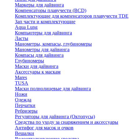
Маркеры для дайвинга
Компенсаторы плавучести (BCD)
Комплектующие для компенсаторов плавучести TDE
Зап части и комплектующие
Aqua Lung
Компьютеры для дайвинга
Ласты
Манометры, компасы, глубиномеры
Манометры для дайвинга
Компасы для дайвинга
Глубиномеры
Маски для дайвинга
Аксессуары к маскам
Mares
TUSA
Маски полнолицевые для дайвинга
Ножи
Одежда
Перчатки
Ребризеры
Регуляторы для дайвинга (Октопусы)
Средства по уходу за снаряжением и аксессуары
Антифог для масок и очков
Вешалки
Водоотталкивающие средства