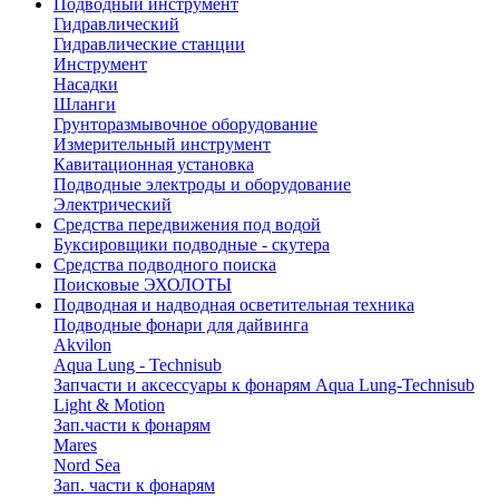
Подводный инструмент
Гидравлический
Гидравлические станции
Инструмент
Насадки
Шланги
Грунторазмывочное оборудование
Измерительный инструмент
Кавитационная установка
Подводные электроды и оборудование
Электрический
Средства передвижения под водой
Буксировщики подводные - скутера
Средства подводного поиска
Поисковые ЭХОЛОТЫ
Подводная и надводная осветительная техника
Подводные фонари для дайвинга
Akvilon
Aqua Lung - Technisub
Запчасти и аксессуары к фонарям Aqua Lung-Technisub
Light & Motion
Зап.части к фонарям
Mares
Nord Sea
Зап. части к фонарям