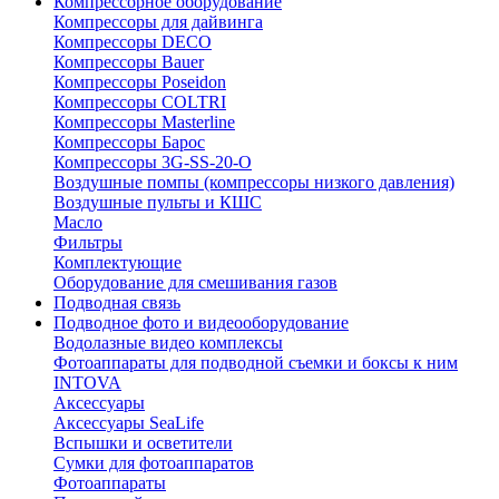
Компрессорное оборудование
Компрессоры для дайвинга
Компрессоры DECO
Компрессоры Bauer
Компрессоры Poseidon
Компрессоры COLTRI
Компрессоры Masterline
Компрессоры Барос
Компрессоры 3G-SS-20-O
Воздушные помпы (компрессоры низкого давления)
Воздушные пульты и КШС
Масло
Фильтры
Комплектующие
Оборудование для смешивания газов
Подводная связь
Подводное фото и видеооборудование
Водолазные видео комплексы
Фотоаппараты для подводной съемки и боксы к ним
INTOVA
Аксессуары
Аксессуары SeaLife
Вспышки и осветители
Сумки для фотоаппаратов
Фотоаппараты