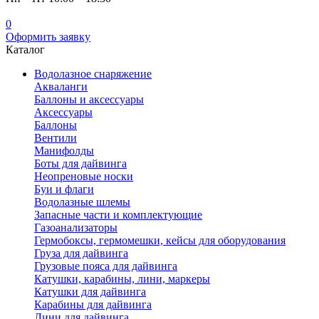
0
Оформить заявку
Каталог
Водолазное снаряжение
Акваланги
Баллоны и аксессуары
Аксессуары
Баллоны
Вентили
Манифолды
Боты для дайвинга
Неопреновые носки
Буи и флаги
Водолазные шлемы
Запасные части и комплектующие
Газоанализаторы
Гермобоксы, гермомешки, кейсы для оборудования
Груза для дайвинга
Грузовые пояса для дайвинга
Катушки, карабины, лини, маркеры
Катушки для дайвинга
Карабины для дайвинга
Лини для дайвинга