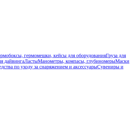
ермобоксы, гермомешки, кейсы для оборудования
Груза для
я дайвинга
Ласты
Манометры, компасы, глубиномеры
Маски
едства по уходу за снаряжением и аксессуары
Сувениры и