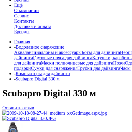
Ещё
О компании
Сервис
Контакты
Доставка и оплата
Бренды
Главная
-
Водолазное снаряжение
Акваланги
Баллоны и аксессуары
Боты для дайвинга
Неопр
дайвинга
Грузовые пояса для дайвинга
Катушки, карабины
для дайвинга
Маски полнолицевые для дайвинга
Ножи
Од
подарки
Сумки для снаряжения
Трубки для дайвинга
Часы 
-
Компьютеры для дайвинга
-
Scubapro Digital 330 м
Scubapro Digital 330 м
Оставить отзыв