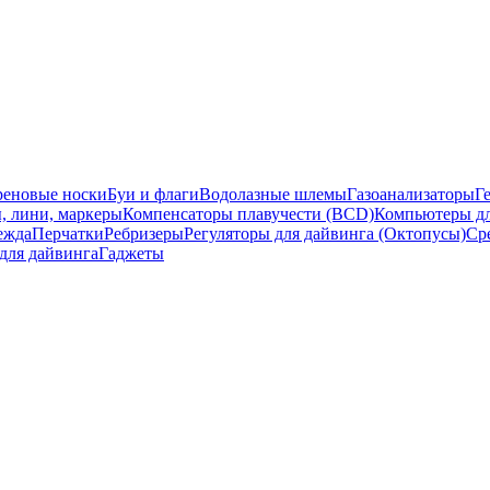
еновые носки
Буи и флаги
Водолазные шлемы
Газоанализаторы
Г
, лини, маркеры
Компенсаторы плавучести (BCD)
Компьютеры дл
ежда
Перчатки
Ребризеры
Регуляторы для дайвинга (Октопусы)
Ср
для дайвинга
Гаджеты