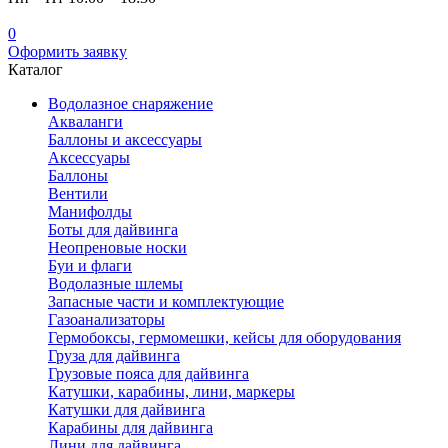
0
Оформить заявку
Каталог
Водолазное снаряжение
Акваланги
Баллоны и аксессуары
Аксессуары
Баллоны
Вентили
Манифолды
Боты для дайвинга
Неопреновые носки
Буи и флаги
Водолазные шлемы
Запасные части и комплектующие
Газоанализаторы
Гермобоксы, гермомешки, кейсы для оборудования
Груза для дайвинга
Грузовые пояса для дайвинга
Катушки, карабины, лини, маркеры
Катушки для дайвинга
Карабины для дайвинга
Лини для дайвинга