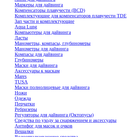
Маркеры для дайвинга
Компенсаторы плавучести (BCD)
Комплектующие для компенсаторов плавучести TDE
Зап части и комплектующие
Aqua Lung
Компьютеры для дайвинга
Ласты
Манометры, компасы, глубиномеры
Манометры для дайвинга
Компасы для дайвинга
Глубиномеры
Маски для дайвинга
Аксессуары к маскам
Mares
TUSA
Маски полнолицевые для дайвинга
Ножи
Одежда
Перчатки
Ребризеры
Регуляторы для дайвинга (Октопусы)
Средства по уходу за снаряжением и аксессуары
Антифог для масок и очков
Вешалки
Водоотталкивающие средства