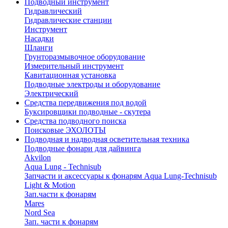
Подводный инструмент
Гидравлический
Гидравлические станции
Инструмент
Насадки
Шланги
Грунторазмывочное оборудование
Измерительный инструмент
Кавитационная установка
Подводные электроды и оборудование
Электрический
Средства передвижения под водой
Буксировщики подводные - скутера
Средства подводного поиска
Поисковые ЭХОЛОТЫ
Подводная и надводная осветительная техника
Подводные фонари для дайвинга
Akvilon
Aqua Lung - Technisub
Запчасти и аксессуары к фонарям Aqua Lung-Technisub
Light & Motion
Зап.части к фонарям
Mares
Nord Sea
Зап. части к фонарям