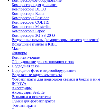
Компрессорное оборудование
Компрессоры для дайвинга
Компрессоры DECO
Компрессоры Bauer
Компрессоры Poseidon
Компрессоры COLTRI
Компрессоры Masterline
Компрессоры Барос
Компрессоры 3G-SS-20-O
Воздушные помпы (компрессоры низкого давления)
Воздушные пульты и КШС
Масло
Фильтры
Комплектующие
Оборудование для смешивания газов
Подводная связь
Подводное фото и видеооборудование
Водолазные видео комплексы
Фотоаппараты для подводной съемки и боксы к ним
INTOVA
Аксессуары
Аксессуары SeaLife
Вспышки и осветители
Сумки для фотоаппаратов
Фотоаппараты