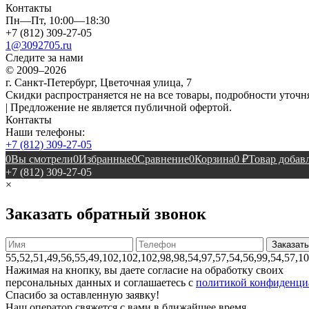
Контакты
Пн—Пт, 10:00—18:30
+7 (812) 309-27-05
1@3092705.ru
Следите за нами
© 2009–2026
г. Санкт-Петербург, Цветочная улица, 7
Скидки распространяется не на все товары, подробности уточня
| Предложение не является публичной офертой.
Контакты
Наши телефоны:
+7 (812) 309-27-05
0
Вы смотрели
0
Избранные
0
Сравнение
0
Корзина
0
₽
Товар добавл
+7 (812) 309-27-05
×
Заказать обратный звонок
55,52,51,49,56,55,49,102,102,102,98,98,54,97,57,54,56,99,54,57,1
Нажимая на кнопку, вы даете согласие на обработку своих
персональных данных и соглашаетесь с
политикой конфиденци
Спасибо за оставленную заявку!
Наш оператор свяжется с вами в ближайшее время