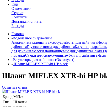
Ещё
О компании
Сервис
Контакты
Доставка и оплата
Бренды
Главная
-
Водолазное снаряжение
Акваланги
Баллоны и аксессуары
Боты для дайвинга
Неопр
дайвинга
Грузовые пояса для дайвинга
Катушки, карабины
для дайвинга
Маски полнолицевые для дайвинга
Ножи
Од
подарки
Сумки для снаряжения
Трубки для дайвинга
Часы 
-
Регуляторы для дайвинга (Октопусы)
-
Шланг MIFLEX XTR-hi HP black
Шланг MIFLEX XTR-hi HP bl
Оставить отзыв
Бренд
Miflex
Тип
Шланги