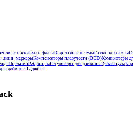
еновые носки
Буи и флаги
Водолазные шлемы
Газоанализаторы
Г
, лини, маркеры
Компенсаторы плавучести (BCD)
Компьютеры дл
ежда
Перчатки
Ребризеры
Регуляторы для дайвинга (Октопусы)
Ср
для дайвинга
Гаджеты
ack