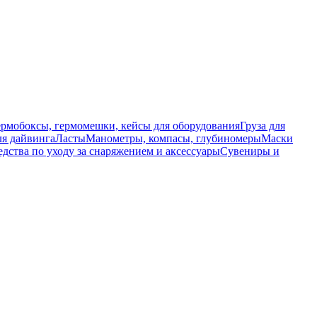
ермобоксы, гермомешки, кейсы для оборудования
Груза для
я дайвинга
Ласты
Манометры, компасы, глубиномеры
Маски
едства по уходу за снаряжением и аксессуары
Сувениры и