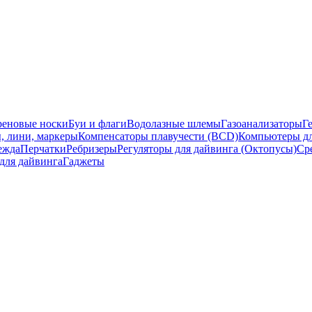
еновые носки
Буи и флаги
Водолазные шлемы
Газоанализаторы
Г
, лини, маркеры
Компенсаторы плавучести (BCD)
Компьютеры дл
ежда
Перчатки
Ребризеры
Регуляторы для дайвинга (Октопусы)
Ср
для дайвинга
Гаджеты