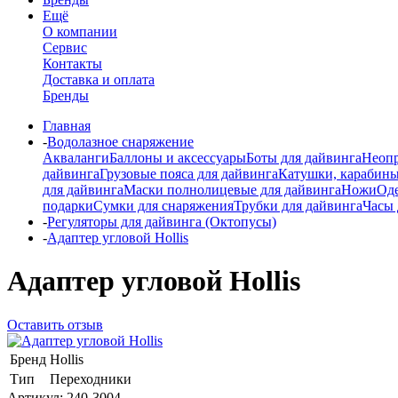
Ещё
О компании
Сервис
Контакты
Доставка и оплата
Бренды
Главная
-
Водолазное снаряжение
Акваланги
Баллоны и аксессуары
Боты для дайвинга
Неопр
дайвинга
Грузовые пояса для дайвинга
Катушки, карабины
для дайвинга
Маски полнолицевые для дайвинга
Ножи
Од
подарки
Сумки для снаряжения
Трубки для дайвинга
Часы 
-
Регуляторы для дайвинга (Октопусы)
-
Адаптер угловой Hollis
Адаптер угловой Hollis
Оставить отзыв
Бренд
Hollis
Тип
Переходники
Артикул:
240-3004