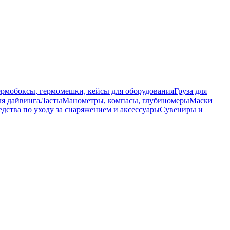
ермобоксы, гермомешки, кейсы для оборудования
Груза для
я дайвинга
Ласты
Манометры, компасы, глубиномеры
Маски
едства по уходу за снаряжением и аксессуары
Сувениры и