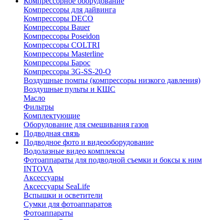
Компрессорное оборудование
Компрессоры для дайвинга
Компрессоры DECO
Компрессоры Bauer
Компрессоры Poseidon
Компрессоры COLTRI
Компрессоры Masterline
Компрессоры Барос
Компрессоры 3G-SS-20-O
Воздушные помпы (компрессоры низкого давления)
Воздушные пульты и КШС
Масло
Фильтры
Комплектующие
Оборудование для смешивания газов
Подводная связь
Подводное фото и видеооборудование
Водолазные видео комплексы
Фотоаппараты для подводной съемки и боксы к ним
INTOVA
Аксессуары
Аксессуары SeaLife
Вспышки и осветители
Сумки для фотоаппаратов
Фотоаппараты