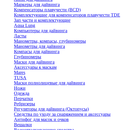
Маркеры для дайвинга
Компенсаторы плавучести (BCD)
Комплектующие для компенсаторов плавучести TDE
Зап части и комплектующие
Aqua Lung
Компьютеры для дайвинга
Ласты
Манометры, компасы, глубиномеры
Манометры для дайвинга
Компасы для дайвинга
Глубиномеры
Маски для дайвинга
Аксессуары к маскам
Mares
TUSA
Маски полнолицевые для дайвинга
Ножи
Одежда
Перчатки
Ребризеры
Регуляторы для дайвинга (Октопусы)
Средства по уходу за снаряжением и аксессуары
Антифог для масок и очков
Вешалки
Водоотталкивающие средства