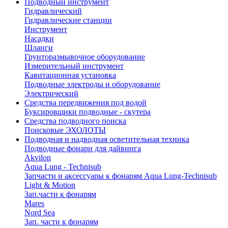
Подводный инструмент
Гидравлический
Гидравлические станции
Инструмент
Насадки
Шланги
Грунторазмывочное оборудование
Измерительный инструмент
Кавитационная установка
Подводные электроды и оборудование
Электрический
Средства передвижения под водой
Буксировщики подводные - скутера
Средства подводного поиска
Поисковые ЭХОЛОТЫ
Подводная и надводная осветительная техника
Подводные фонари для дайвинга
Akvilon
Aqua Lung - Technisub
Запчасти и аксессуары к фонарям Aqua Lung-Technisub
Light & Motion
Зап.части к фонарям
Mares
Nord Sea
Зап. части к фонарям