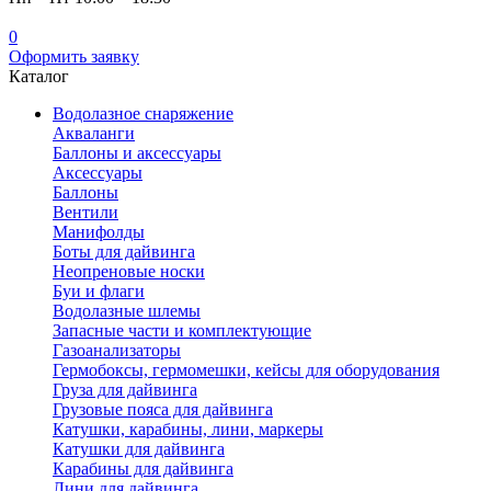
0
Оформить заявку
Каталог
Водолазное снаряжение
Акваланги
Баллоны и аксессуары
Аксессуары
Баллоны
Вентили
Манифолды
Боты для дайвинга
Неопреновые носки
Буи и флаги
Водолазные шлемы
Запасные части и комплектующие
Газоанализаторы
Гермобоксы, гермомешки, кейсы для оборудования
Груза для дайвинга
Грузовые пояса для дайвинга
Катушки, карабины, лини, маркеры
Катушки для дайвинга
Карабины для дайвинга
Лини для дайвинга