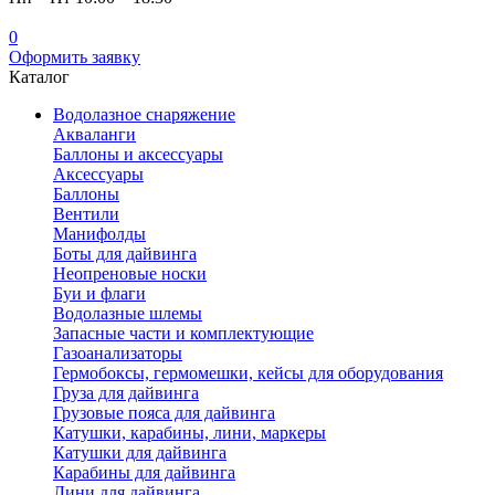
0
Оформить заявку
Каталог
Водолазное снаряжение
Акваланги
Баллоны и аксессуары
Аксессуары
Баллоны
Вентили
Манифолды
Боты для дайвинга
Неопреновые носки
Буи и флаги
Водолазные шлемы
Запасные части и комплектующие
Газоанализаторы
Гермобоксы, гермомешки, кейсы для оборудования
Груза для дайвинга
Грузовые пояса для дайвинга
Катушки, карабины, лини, маркеры
Катушки для дайвинга
Карабины для дайвинга
Лини для дайвинга