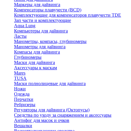
Маркеры для дайвинга
Компенсаторы плавучести (BCD)
Комплектующие для компенсаторов плавучести TDE
Зап части и комплектующие
Aqua Lung
Компьютеры для дайвинга
Ласты
Манометры, компасы, глубиномеры
Манометры для дайвинга
Компасы для дайвинга
Глубиномеры
Маски для дайвинга
Аксессуары к маскам
Mares
TUSA
Маски полнолицевые для дайвинга
Ножи
Одежда
Перчатки
Ребризеры
Регуляторы для дайвинга (Октопусы)
Средства по уходу за снаряжением и аксессуары
Антифог для масок и очков
Вешалки
Водоотталкивающие средства