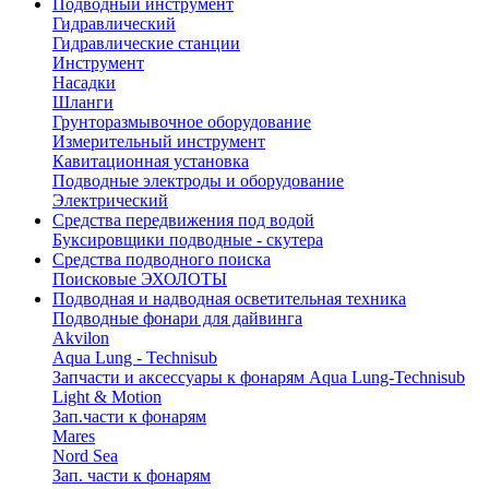
Подводный инструмент
Гидравлический
Гидравлические станции
Инструмент
Насадки
Шланги
Грунторазмывочное оборудование
Измерительный инструмент
Кавитационная установка
Подводные электроды и оборудование
Электрический
Средства передвижения под водой
Буксировщики подводные - скутера
Средства подводного поиска
Поисковые ЭХОЛОТЫ
Подводная и надводная осветительная техника
Подводные фонари для дайвинга
Akvilon
Aqua Lung - Technisub
Запчасти и аксессуары к фонарям Aqua Lung-Technisub
Light & Motion
Зап.части к фонарям
Mares
Nord Sea
Зап. части к фонарям