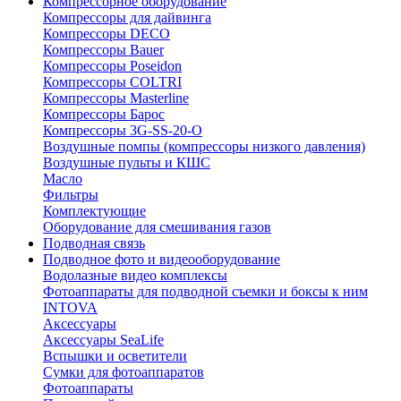
Компрессорное оборудование
Компрессоры для дайвинга
Компрессоры DECO
Компрессоры Bauer
Компрессоры Poseidon
Компрессоры COLTRI
Компрессоры Masterline
Компрессоры Барос
Компрессоры 3G-SS-20-O
Воздушные помпы (компрессоры низкого давления)
Воздушные пульты и КШС
Масло
Фильтры
Комплектующие
Оборудование для смешивания газов
Подводная связь
Подводное фото и видеооборудование
Водолазные видео комплексы
Фотоаппараты для подводной съемки и боксы к ним
INTOVA
Аксессуары
Аксессуары SeaLife
Вспышки и осветители
Сумки для фотоаппаратов
Фотоаппараты