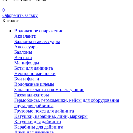
0
Оформить заявку
Каталог
Водолазное снаряжение
Акваланги
Баллоны и аксессуары
Аксессуары
Баллоны
Вентили
Манифолды
Боты для дайвинга
Неопреновые носки
Буи и флаги
Водолазные шлемы
Запасные части и комплектующие
Газоанализаторы
Гермобоксы, гермомешки, кейсы для оборудования
Груза для дайвинга
Грузовые пояса для дайвинга
Катушки, карабины, лини, маркеры
Катушки для дайвинга
Карабины для дайвинга
Лини для дайвинга