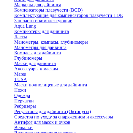
Маркеры для дайвинга
Компенсаторы плавучести (BCD)
Комплектующие для компенсаторов плавучести TDE
Зап части и комплектующие
Aqua Lung
Компьютеры для дайвинга
Ласты
Манометры, компасы, глубиномеры
Манометры для дайвинга
Компасы для дайвинга
Глубиномеры
Маски для дайвинга
Аксессуары к маскам
Mares
TUSA
Маски полнолицевые для дайвинга
Ножи
Одежда
Перчатки
Ребризеры
Регуляторы для дайвинга (Октопусы)
Средства по уходу за снаряжением и аксессуары
Антифог для масок и очков
Вешалки
Водоотталкивающие средства