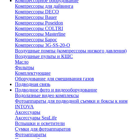
Компрессорное оборудование
Компрессоры для дайвинга
Компрессоры DECO
Компрессоры Bauer
Компрессоры Poseidon
Компрессоры COLTRI
Компрессоры Masterline
Компрессоры Барос
Компрессоры 3G-SS-20-O
Воздушные помпы (компрессоры низкого давления)
Воздушные пульты и КШС
Масло
Фильтры
Комплектующие
Оборудование для смешивания газов
Подводная связь
Подводное фото и видеооборудование
Водолазные видео комплексы
Фотоаппараты для подводной съемки и боксы к ним
INTOVA
Аксессуары
Аксессуары SeaLife
Вспышки и осветители
Сумки для фотоаппаратов
Фотоаппараты