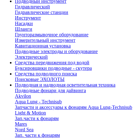
Подводный инструмент
Гидравлический
Гидравлические станции
Инструмент
Насадки
Шланги
Грунторазмывочное оборудование
Измерительный инструмент
Кавитационная установка
Подводные электроды и оборудование
Электрический
Средства передвижения под водой
Буксировщики подводные - скутера
Средства подводного поиска
Поисковые ЭХОЛОТЫ
Подводная и надводная осветительная техника
Подводные фонари для дайвинга
Akvilon
Aqua Lung - Technisub
Запчасти и аксессуары к фонарям Aqua Lung-Technisub
Light & Motion
Зап.части к фонарям
Mares
Nord Sea
Зап. части к фонарям