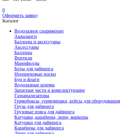
0
Оформить заявку
Каталог
Водолазное снаряжение
Акваланги
Баллоны и аксессуары
Аксессуары
Баллоны
Вентили
Манифолды
Боты для дайвинга
Неопреновые носки
Буи и флаги
Водолазные шлемы
Запасные части и комплектующие
Газоанализаторы
Гермобоксы, гермомешки, кейсы для оборудования
Груза для дайвинга
Грузовые пояса для дайвинга
Катушки, карабины, лини, маркеры
Катушки для дайвинга
Карабины для дайвинга
Лини для дайвинга