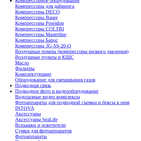
Компрессорное оборудование
Компрессоры для дайвинга
Компрессоры DECO
Компрессоры Bauer
Компрессоры Poseidon
Компрессоры COLTRI
Компрессоры Masterline
Компрессоры Барос
Компрессоры 3G-SS-20-O
Воздушные помпы (компрессоры низкого давления)
Воздушные пульты и КШС
Масло
Фильтры
Комплектующие
Оборудование для смешивания газов
Подводная связь
Подводное фото и видеооборудование
Водолазные видео комплексы
Фотоаппараты для подводной съемки и боксы к ним
INTOVA
Аксессуары
Аксессуары SeaLife
Вспышки и осветители
Сумки для фотоаппаратов
Фотоаппараты