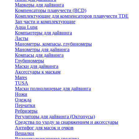
Маркеры для дайвинга
Компенсаторы плавучести (BCD)
Комплектующие для компенсаторов плавучести TDE
Зап части и комплектующие
Aqua Lung
Компьютеры для дайвинга
Ласты
Манометры, компасы, глубиномеры
Манометры для дайвинга
Компасы для дайвинга
Глубиномеры
Маски для дайвинга
Аксессуары к маскам
Mares
TUSA
Маски полнолицевые для дайвинга
Ножи
Одежда
Перчатки
Ребризеры
Регуляторы для дайвинга (Октопусы)
Средства по уходу за снаряжением и аксессуары
Антифог для масок и очков
Вешалки
Водоотталкивающие средства