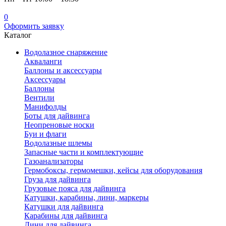
0
Оформить заявку
Каталог
Водолазное снаряжение
Акваланги
Баллоны и аксессуары
Аксессуары
Баллоны
Вентили
Манифолды
Боты для дайвинга
Неопреновые носки
Буи и флаги
Водолазные шлемы
Запасные части и комплектующие
Газоанализаторы
Гермобоксы, гермомешки, кейсы для оборудования
Груза для дайвинга
Грузовые пояса для дайвинга
Катушки, карабины, лини, маркеры
Катушки для дайвинга
Карабины для дайвинга
Лини для дайвинга