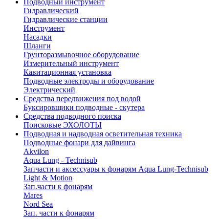
Подводный инструмент
Гидравлический
Гидравлические станции
Инструмент
Насадки
Шланги
Грунторазмывочное оборудование
Измерительный инструмент
Кавитационная установка
Подводные электроды и оборудование
Электрический
Средства передвижения под водой
Буксировщики подводные - скутера
Средства подводного поиска
Поисковые ЭХОЛОТЫ
Подводная и надводная осветительная техника
Подводные фонари для дайвинга
Akvilon
Aqua Lung - Technisub
Запчасти и аксессуары к фонарям Aqua Lung-Technisub
Light & Motion
Зап.части к фонарям
Mares
Nord Sea
Зап. части к фонарям