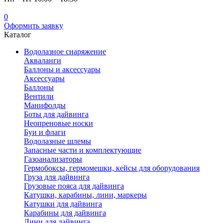
0
Оформить заявку
Каталог
Водолазное снаряжение
Акваланги
Баллоны и аксессуары
Аксессуары
Баллоны
Вентили
Манифолды
Боты для дайвинга
Неопреновые носки
Буи и флаги
Водолазные шлемы
Запасные части и комплектующие
Газоанализаторы
Гермобоксы, гермомешки, кейсы для оборудования
Груза для дайвинга
Грузовые пояса для дайвинга
Катушки, карабины, лини, маркеры
Катушки для дайвинга
Карабины для дайвинга
Лини для дайвинга