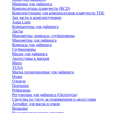
Маркеры для дайвинга
Компенсаторы плавучести (BCD)
Комплектующие для компенсаторов плавучести TDE
Зап части и комплектующие
Aqua Lung
Компьютеры для дайвинга
Ласты
Манометры, компасы, глубиномеры
Манометры для дайвинга
Компасы для дайвинга
Глубиномеры
Маски для дайвинга
Аксессуары к маскам
Mares
TUSA
Маски полнолицевые для дайвинга
Ножи
Одежда
Перчатки
Ребризеры
Регуляторы для дайвинга (Октопусы)
Средства по уходу за снаряжением и аксессуары
Антифог для масок и очков
Вешалки
Водоотталкивающие средства