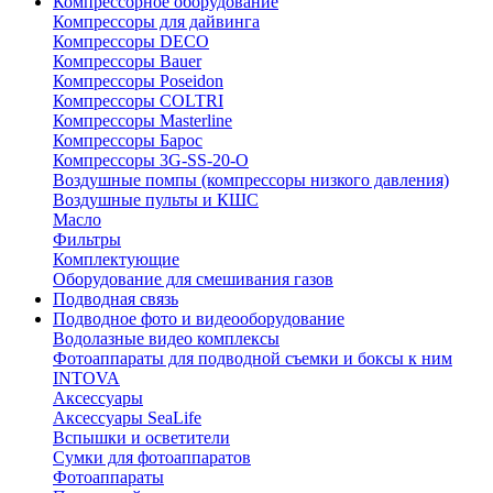
Компрессорное оборудование
Компрессоры для дайвинга
Компрессоры DECO
Компрессоры Bauer
Компрессоры Poseidon
Компрессоры COLTRI
Компрессоры Masterline
Компрессоры Барос
Компрессоры 3G-SS-20-O
Воздушные помпы (компрессоры низкого давления)
Воздушные пульты и КШС
Масло
Фильтры
Комплектующие
Оборудование для смешивания газов
Подводная связь
Подводное фото и видеооборудование
Водолазные видео комплексы
Фотоаппараты для подводной съемки и боксы к ним
INTOVA
Аксессуары
Аксессуары SeaLife
Вспышки и осветители
Сумки для фотоаппаратов
Фотоаппараты