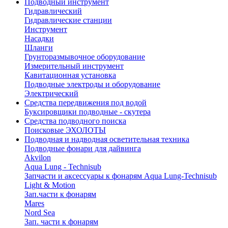
Подводный инструмент
Гидравлический
Гидравлические станции
Инструмент
Насадки
Шланги
Грунторазмывочное оборудование
Измерительный инструмент
Кавитационная установка
Подводные электроды и оборудование
Электрический
Средства передвижения под водой
Буксировщики подводные - скутера
Средства подводного поиска
Поисковые ЭХОЛОТЫ
Подводная и надводная осветительная техника
Подводные фонари для дайвинга
Akvilon
Aqua Lung - Technisub
Запчасти и аксессуары к фонарям Aqua Lung-Technisub
Light & Motion
Зап.части к фонарям
Mares
Nord Sea
Зап. части к фонарям