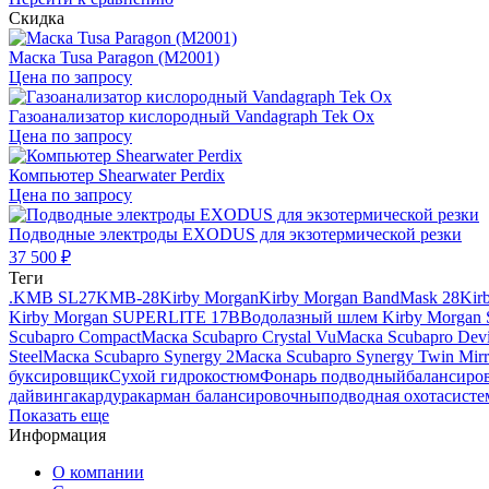
Скидка
Маска Tusa Paragon (M2001)
Цена по запросу
Газоанализатор кислородный Vandagraph Tek Ox
Цена по запросу
Компьютер Shearwater Perdix
Цена по запросу
Подводные электроды EXODUS для экзотермической резки
37 500
₽
Теги
.
KMB SL27
KMB-28
Kirby Morgan
Kirby Morgan BandMask 28
Kir
Kirby Morgan SUPERLITE 17B
Водолазный шлем Kirby Morgan
Scubapro Compact
Маска Scubapro Crystal Vu
Маска Scubapro Devi
Steel
Маска Scubapro Synergy 2
Маска Scubapro Synergy Twin Mirr
буксировщик
Сухой гидрокостюм
Фонарь подводный
балансиро
дайвинга
кардура
карман балансировочны
подводная охота
систе
Показать еще
Информация
О компании