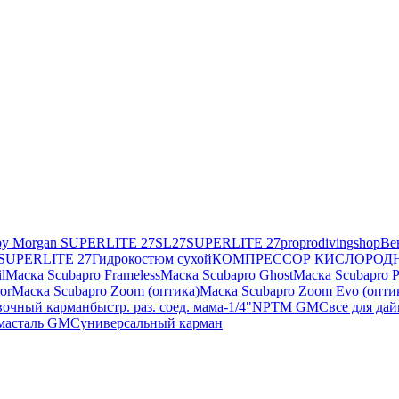
by Morgan SUPERLITE 27
SL27
SUPERLITE 27
pro
prodivingshop
Ве
 SUPERLITE 27
Гидрокостюм сухой
КОМПРЕССОР КИСЛОРОД
l
Маска Scubapro Frameless
Маска Scubapro Ghost
Маска Scubapro P
or
Маска Scubapro Zoom (оптика)
Маска Scubapro Zoom Evo (опти
вочный карман
быстр. раз. соед. мама-1/4"NPTM GMC
все для да
ма
сталь GMC
универсальный карман