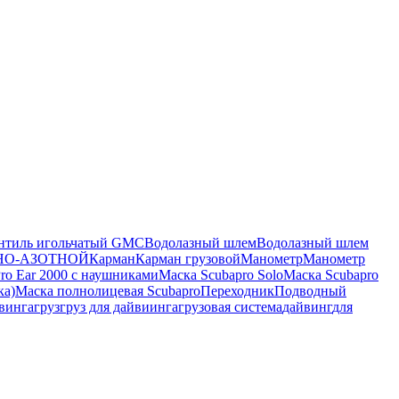
нтиль игольчатый GMC
Водолазный шлем
Водолазный шлем
НО-АЗОТНОЙ
Карман
Карман грузовой
Манометр
Манометр
ro Ear 2000 с наушниками
Маска Scubapro Solo
Маска Scubapro
ка)
Маска полнолицевая Scubapro
Переходник
Подводный
йвинга
груз
груз для дайвиинга
грузовая система
дайвинг
для