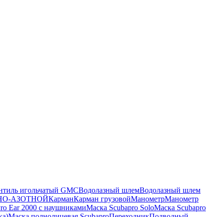
нтиль игольчатый GMC
Водолазный шлем
Водолазный шлем
НО-АЗОТНОЙ
Карман
Карман грузовой
Манометр
Манометр
ro Ear 2000 с наушниками
Маска Scubapro Solo
Маска Scubapro
ка)
Маска полнолицевая Scubapro
Переходник
Подводный