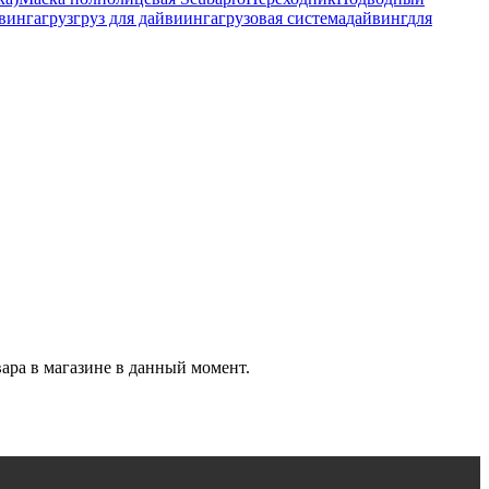
йвинга
груз
груз для дайвиинга
грузовая система
дайвинг
для
вара в магазине в данный момент.