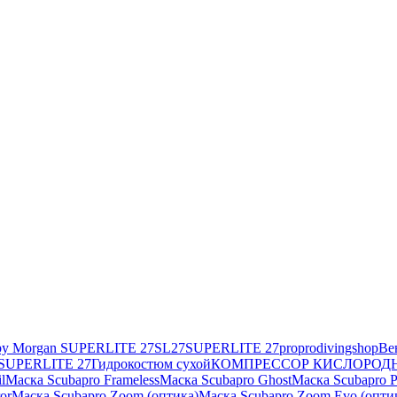
by Morgan SUPERLITE 27
SL27
SUPERLITE 27
pro
prodivingshop
Ве
 SUPERLITE 27
Гидрокостюм сухой
КОМПРЕССОР КИСЛОРОД
l
Маска Scubapro Frameless
Маска Scubapro Ghost
Маска Scubapro P
or
Маска Scubapro Zoom (оптика)
Маска Scubapro Zoom Evo (опти