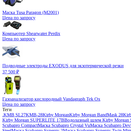
Маска Tusa Paragon (M2001)
Цена по запросу
Компьютер Shearwater Perdix
Цена по запросу
Подводные электроды EXODUS для экзотермической резки
37 500
₽
Газоанализатор кислородный Vandagraph Tek Ox
Цена по запросу
Теги
.
KMB SL27
KMB-28
Kirby Morgan
Kirby Morgan BandMask 28
Kir
Kirby Morgan SUPERLITE 17B
Водолазный шлем Kirby Morgan
Scubapro Compact
Маска Scubapro Crystal Vu
Маска Scubapro Devi
Steel
Маска Scubapro Synergy 2
Маска Scubapro Synergy Twin Mirr