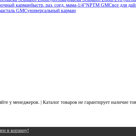
вочный карман
быстр. раз. соед. мама-1/4"NPTM GMC
все для да
ма
сталь GMC
универсальный карман
йте у менеджеров. | Каталог товаров не гарантирует наличие то
ен в корзину!