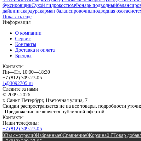
буксировщик
Сухой гидрокостюм
Фонарь подводный
балансиро
дайвинга
кардура
карман балансировочны
подводная охота
систе
Показать еще
Информация
О компании
Сервис
Контакты
Доставка и оплата
Бренды
Контакты
Пн—Пт, 10:00—18:30
+7 (812) 309-27-05
1@3092705.ru
Следите за нами
© 2009–2026
г. Санкт-Петербург, Цветочная улица, 7
Скидки распространяется не на все товары, подробности уточня
| Предложение не является публичной офертой.
Контакты
Наши телефоны:
+7 (812) 309-27-05
0
Вы смотрели
0
Избранные
0
Сравнение
0
Корзина
0
₽
Товар добавл