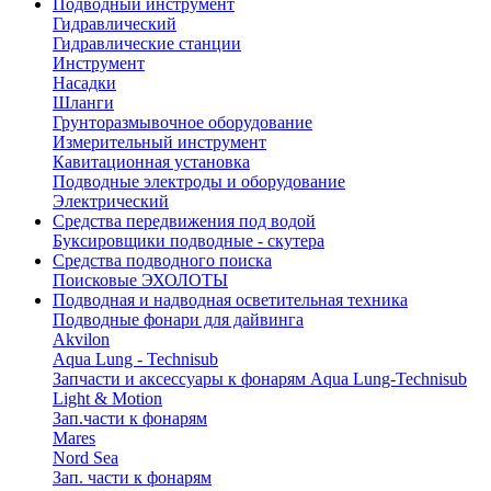
Подводный инструмент
Гидравлический
Гидравлические станции
Инструмент
Насадки
Шланги
Грунторазмывочное оборудование
Измерительный инструмент
Кавитационная установка
Подводные электроды и оборудование
Электрический
Средства передвижения под водой
Буксировщики подводные - скутера
Средства подводного поиска
Поисковые ЭХОЛОТЫ
Подводная и надводная осветительная техника
Подводные фонари для дайвинга
Akvilon
Aqua Lung - Technisub
Запчасти и аксессуары к фонарям Aqua Lung-Technisub
Light & Motion
Зап.части к фонарям
Mares
Nord Sea
Зап. части к фонарям