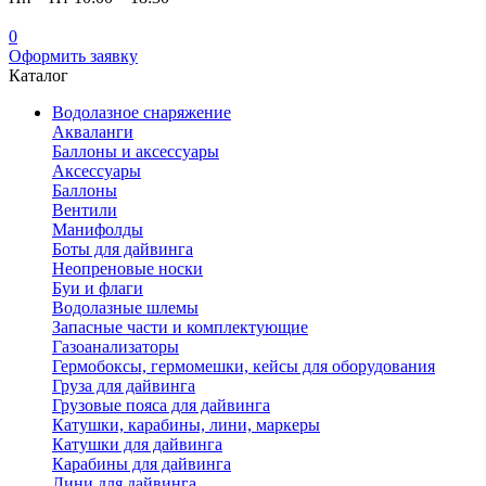
0
Оформить заявку
Каталог
Водолазное снаряжение
Акваланги
Баллоны и аксессуары
Аксессуары
Баллоны
Вентили
Манифолды
Боты для дайвинга
Неопреновые носки
Буи и флаги
Водолазные шлемы
Запасные части и комплектующие
Газоанализаторы
Гермобоксы, гермомешки, кейсы для оборудования
Груза для дайвинга
Грузовые пояса для дайвинга
Катушки, карабины, лини, маркеры
Катушки для дайвинга
Карабины для дайвинга
Лини для дайвинга