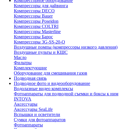
Компрессорное оборудование
Компрессоры для дайвинга
Компрессоры DECO
Компрессоры Bauer
Компрессоры Poseidon
Компрессоры COLTRI
Компрессоры Masterline
Компрессоры Барос
Компрессоры 3G-SS-20-O
Воздушные помпы (компрессоры низкого давления)
Воздушные пульты и КШС
Масло
Фильтры
Комплектующие
Оборудование для смешивания газов
Подводная связь
Подводное фото и видеооборудование
Водолазные видео комплексы
Фотоаппараты для подводной съемки и боксы к ним
INTOVA
Аксессуары
Аксессуары SeaLife
Вспышки и осветители
Сумки для фотоаппаратов
Фотоаппараты