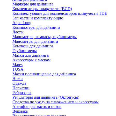
Маркеры для дайвинга
Компенсаторы плавучести (BCD)
Комплектующие для компенсаторов плавучести TDE
Зап части и комплектующие
Aqua Lung
Компьютеры для дайвинга
Ласты
Манометры, компасы, глубиномеры
Манометры для дайвинга
Компасы для дайвинга
Глубиномеры
Маски для дайвинга
Аксессуары к маскам
Mares
TUSA
Маски полнолицевые для дайвинга
Ножи
Одежда
Перчатки
Ребризеры
Регуляторы для дайвинга (Октопусы)
Средства по уходу за снаряжением и аксессуары
Антифог для масок и очков
Вешалки
Водоотталкивающие средства