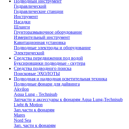
Подводный инструмент
Гидравлический
Гидравлические станции
Инструмент
Насадки
Шланги
Грунторазмывочное оборудование
Измерительный инструмент
Кавитационная установка
Подводные электроды и оборудование
Электрический
Средства передвижения под водой
Буксировщики подводные - скутера
Средства подводного поиска
Поисковые ЭХОЛОТЫ
Подводная и надводная осветительная техника
Подводные фонари для дайвинга
Akvilon
Aqua Lung - Technisub
Запчасти и аксессуары к фонарям Aqua Lung-Technisub
Light & Motion
Зап.части к фонарям
Mares
Nord Sea
Зап. части к фонарям