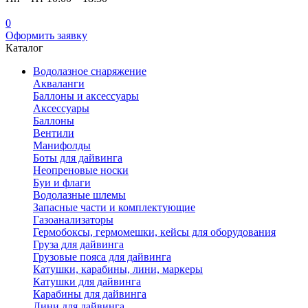
0
Оформить заявку
Каталог
Водолазное снаряжение
Акваланги
Баллоны и аксессуары
Аксессуары
Баллоны
Вентили
Манифолды
Боты для дайвинга
Неопреновые носки
Буи и флаги
Водолазные шлемы
Запасные части и комплектующие
Газоанализаторы
Гермобоксы, гермомешки, кейсы для оборудования
Груза для дайвинга
Грузовые пояса для дайвинга
Катушки, карабины, лини, маркеры
Катушки для дайвинга
Карабины для дайвинга
Лини для дайвинга