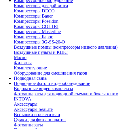
Компрессорное оборудование
Компрессоры для дайвинга
Компрессоры DECO
Компрессоры Bauer
Компрессоры Poseidon
Компрессоры COLTRI
Компрессоры Masterline
Компрессоры Барос
Компрессоры 3G-SS-20-O
Воздушные помпы (компрессоры низкого давления)
Воздушные пульты и КШС
Масло
Фильтры
Комплектующие
Оборудование для смешивания газов
Подводная связь
Подводное фото и видеооборудование
Водолазные видео комплексы
Фотоаппараты для подводной съемки и боксы к ним
INTOVA
Аксессуары
Аксессуары SeaLife
Вспышки и осветители
Сумки для фотоаппаратов
Фотоаппараты