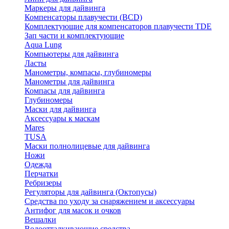
Маркеры для дайвинга
Компенсаторы плавучести (BCD)
Комплектующие для компенсаторов плавучести TDE
Зап части и комплектующие
Aqua Lung
Компьютеры для дайвинга
Ласты
Манометры, компасы, глубиномеры
Манометры для дайвинга
Компасы для дайвинга
Глубиномеры
Маски для дайвинга
Аксессуары к маскам
Mares
TUSA
Маски полнолицевые для дайвинга
Ножи
Одежда
Перчатки
Ребризеры
Регуляторы для дайвинга (Октопусы)
Средства по уходу за снаряжением и аксессуары
Антифог для масок и очков
Вешалки
Водоотталкивающие средства