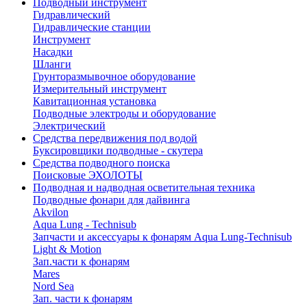
Подводный инструмент
Гидравлический
Гидравлические станции
Инструмент
Насадки
Шланги
Грунторазмывочное оборудование
Измерительный инструмент
Кавитационная установка
Подводные электроды и оборудование
Электрический
Средства передвижения под водой
Буксировщики подводные - скутера
Средства подводного поиска
Поисковые ЭХОЛОТЫ
Подводная и надводная осветительная техника
Подводные фонари для дайвинга
Akvilon
Aqua Lung - Technisub
Запчасти и аксессуары к фонарям Aqua Lung-Technisub
Light & Motion
Зап.части к фонарям
Mares
Nord Sea
Зап. части к фонарям