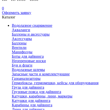
0
Оформить заявку
Каталог
Водолазное снаряжение
Акваланги
Баллоны и аксессуары
Аксессуары
Баллоны
Вентили
Манифолды
Боты для дайвинга
Неопреновые носки
Буи и флаги
Водолазные шлемы
Запасные части и комплектующие
Газоанализаторы
Гермобоксы, гермомешки, кейсы для оборудования
Груза для дайвинга
Грузовые пояса для дайвинга
Катушки, карабины, лини, маркеры
Катушки для дайвинга
Карабины для дайвинга
Лини для дайвинга