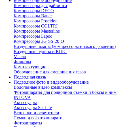
Компрессорное оборудование
Компрессоры для дайвинга
Компрессоры DECO
Компрессоры Bauer
Компрессоры Poseidon
Компрессоры COLTRI
Компрессоры Masterline
Компрессоры Барос
Компрессоры 3G-SS-20-O
Воздушные помпы (компрессоры низкого давления)
Воздушные пульты и КШС
Масло
Фильтры
Комплектующие
Оборудование для смешивания газов
Подводная связь
Подводное фото и видеооборудование
Водолазные видео комплексы
Фотоаппараты для подводной съемки и боксы к ним
INTOVA
Аксессуары
Аксессуары SeaLife
Вспышки и осветители
Сумки для фотоаппаратов
Фотоаппараты