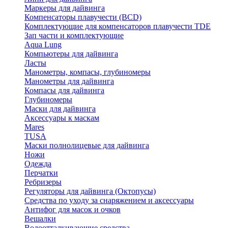
Маркеры для дайвинга
Компенсаторы плавучести (BCD)
Комплектующие для компенсаторов плавучести TDE
Зап части и комплектующие
Aqua Lung
Компьютеры для дайвинга
Ласты
Манометры, компасы, глубиномеры
Манометры для дайвинга
Компасы для дайвинга
Глубиномеры
Маски для дайвинга
Аксессуары к маскам
Mares
TUSA
Маски полнолицевые для дайвинга
Ножи
Одежда
Перчатки
Ребризеры
Регуляторы для дайвинга (Октопусы)
Средства по уходу за снаряжением и аксессуары
Антифог для масок и очков
Вешалки
Водоотталкивающие средства