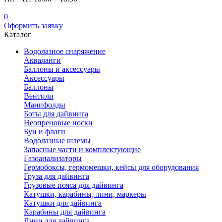
0
Оформить заявку
Каталог
Водолазное снаряжение
Акваланги
Баллоны и аксессуары
Аксессуары
Баллоны
Вентили
Манифолды
Боты для дайвинга
Неопреновые носки
Буи и флаги
Водолазные шлемы
Запасные части и комплектующие
Газоанализаторы
Гермобоксы, гермомешки, кейсы для оборудования
Груза для дайвинга
Грузовые пояса для дайвинга
Катушки, карабины, лини, маркеры
Катушки для дайвинга
Карабины для дайвинга
Лини для дайвинга