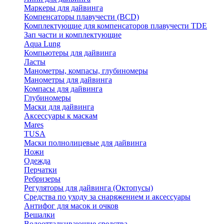
Маркеры для дайвинга
Компенсаторы плавучести (BCD)
Комплектующие для компенсаторов плавучести TDE
Зап части и комплектующие
Aqua Lung
Компьютеры для дайвинга
Ласты
Манометры, компасы, глубиномеры
Манометры для дайвинга
Компасы для дайвинга
Глубиномеры
Маски для дайвинга
Аксессуары к маскам
Mares
TUSA
Маски полнолицевые для дайвинга
Ножи
Одежда
Перчатки
Ребризеры
Регуляторы для дайвинга (Октопусы)
Средства по уходу за снаряжением и аксессуары
Антифог для масок и очков
Вешалки
Водоотталкивающие средства