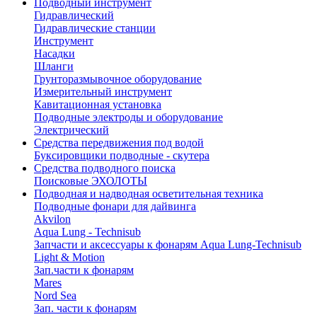
Подводный инструмент
Гидравлический
Гидравлические станции
Инструмент
Насадки
Шланги
Грунторазмывочное оборудование
Измерительный инструмент
Кавитационная установка
Подводные электроды и оборудование
Электрический
Средства передвижения под водой
Буксировщики подводные - скутера
Средства подводного поиска
Поисковые ЭХОЛОТЫ
Подводная и надводная осветительная техника
Подводные фонари для дайвинга
Akvilon
Aqua Lung - Technisub
Запчасти и аксессуары к фонарям Aqua Lung-Technisub
Light & Motion
Зап.части к фонарям
Mares
Nord Sea
Зап. части к фонарям