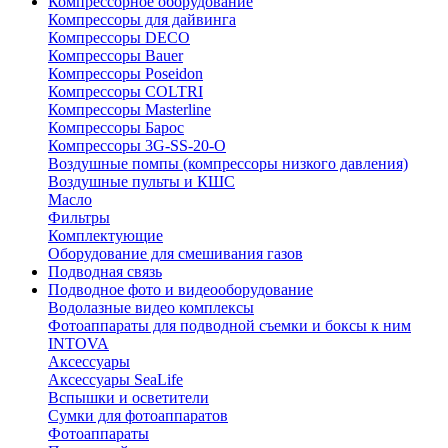
Компрессорное оборудование
Компрессоры для дайвинга
Компрессоры DECO
Компрессоры Bauer
Компрессоры Poseidon
Компрессоры COLTRI
Компрессоры Masterline
Компрессоры Барос
Компрессоры 3G-SS-20-O
Воздушные помпы (компрессоры низкого давления)
Воздушные пульты и КШС
Масло
Фильтры
Комплектующие
Оборудование для смешивания газов
Подводная связь
Подводное фото и видеооборудование
Водолазные видео комплексы
Фотоаппараты для подводной съемки и боксы к ним
INTOVA
Аксессуары
Аксессуары SeaLife
Вспышки и осветители
Сумки для фотоаппаратов
Фотоаппараты