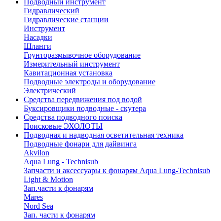
Подводный инструмент
Гидравлический
Гидравлические станции
Инструмент
Насадки
Шланги
Грунторазмывочное оборудование
Измерительный инструмент
Кавитационная установка
Подводные электроды и оборудование
Электрический
Средства передвижения под водой
Буксировщики подводные - скутера
Средства подводного поиска
Поисковые ЭХОЛОТЫ
Подводная и надводная осветительная техника
Подводные фонари для дайвинга
Akvilon
Aqua Lung - Technisub
Запчасти и аксессуары к фонарям Aqua Lung-Technisub
Light & Motion
Зап.части к фонарям
Mares
Nord Sea
Зап. части к фонарям