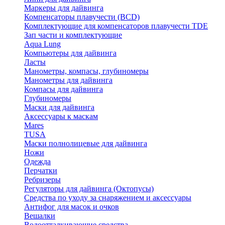
Маркеры для дайвинга
Компенсаторы плавучести (BCD)
Комплектующие для компенсаторов плавучести TDE
Зап части и комплектующие
Aqua Lung
Компьютеры для дайвинга
Ласты
Манометры, компасы, глубиномеры
Манометры для дайвинга
Компасы для дайвинга
Глубиномеры
Маски для дайвинга
Аксессуары к маскам
Mares
TUSA
Маски полнолицевые для дайвинга
Ножи
Одежда
Перчатки
Ребризеры
Регуляторы для дайвинга (Октопусы)
Средства по уходу за снаряжением и аксессуары
Антифог для масок и очков
Вешалки
Водоотталкивающие средства