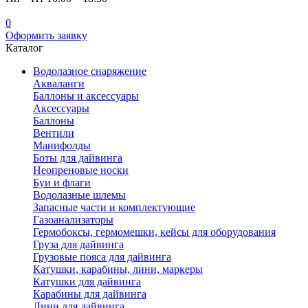
0
Оформить заявку
Каталог
Водолазное снаряжение
Акваланги
Баллоны и аксессуары
Аксессуары
Баллоны
Вентили
Манифолды
Боты для дайвинга
Неопреновые носки
Буи и флаги
Водолазные шлемы
Запасные части и комплектующие
Газоанализаторы
Гермобоксы, гермомешки, кейсы для оборудования
Груза для дайвинга
Грузовые пояса для дайвинга
Катушки, карабины, лини, маркеры
Катушки для дайвинга
Карабины для дайвинга
Лини для дайвинга