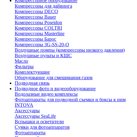
Компрессорное оборудование
Компрессоры для дайвинга
Компрессоры DECO
Компрессоры Bauer
Компрессоры Poseidon
Компрессоры COLTRI
Компрессоры Masterline
Компрессоры Барос
Компрессоры 3G-SS-20-O
Воздушные помпы (компрессоры низкого давления)
Воздушные пульты и КШС
Масло
Фильтры
Комплектующие
Оборудование для смешивания газов
Подводная связь
Подводное фото и видеооборудование
Водолазные видео комплексы
Фотоаппараты для подводной съемки и боксы к ним
INTOVA
Аксессуары
Аксессуары SeaLife
Вспышки и осветители
Сумки для фотоаппаратов
Фотоаппараты