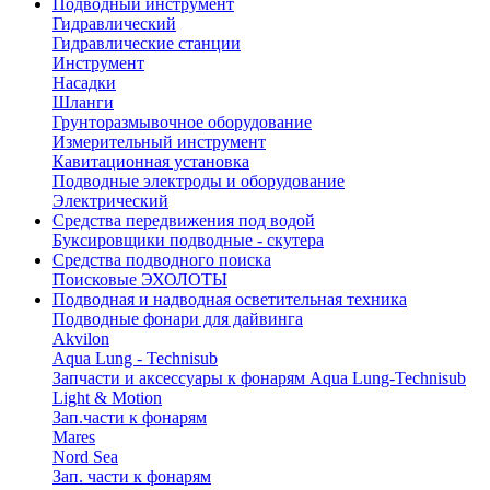
Подводный инструмент
Гидравлический
Гидравлические станции
Инструмент
Насадки
Шланги
Грунторазмывочное оборудование
Измерительный инструмент
Кавитационная установка
Подводные электроды и оборудование
Электрический
Средства передвижения под водой
Буксировщики подводные - скутера
Средства подводного поиска
Поисковые ЭХОЛОТЫ
Подводная и надводная осветительная техника
Подводные фонари для дайвинга
Akvilon
Aqua Lung - Technisub
Запчасти и аксессуары к фонарям Aqua Lung-Technisub
Light & Motion
Зап.части к фонарям
Mares
Nord Sea
Зап. части к фонарям