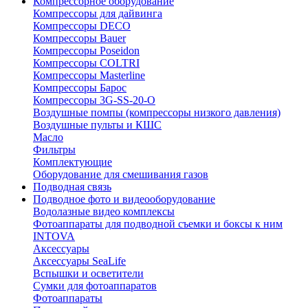
Компрессорное оборудование
Компрессоры для дайвинга
Компрессоры DECO
Компрессоры Bauer
Компрессоры Poseidon
Компрессоры COLTRI
Компрессоры Masterline
Компрессоры Барос
Компрессоры 3G-SS-20-O
Воздушные помпы (компрессоры низкого давления)
Воздушные пульты и КШС
Масло
Фильтры
Комплектующие
Оборудование для смешивания газов
Подводная связь
Подводное фото и видеооборудование
Водолазные видео комплексы
Фотоаппараты для подводной съемки и боксы к ним
INTOVA
Аксессуары
Аксессуары SeaLife
Вспышки и осветители
Сумки для фотоаппаратов
Фотоаппараты