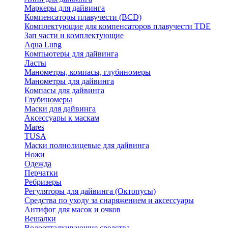
Маркеры для дайвинга
Компенсаторы плавучести (BCD)
Комплектующие для компенсаторов плавучести TDE
Зап части и комплектующие
Aqua Lung
Компьютеры для дайвинга
Ласты
Манометры, компасы, глубиномеры
Манометры для дайвинга
Компасы для дайвинга
Глубиномеры
Маски для дайвинга
Аксессуары к маскам
Mares
TUSA
Маски полнолицевые для дайвинга
Ножи
Одежда
Перчатки
Ребризеры
Регуляторы для дайвинга (Октопусы)
Средства по уходу за снаряжением и аксессуары
Антифог для масок и очков
Вешалки
Водоотталкивающие средства