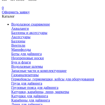
0
Оформить заявку
Каталог
Водолазное снаряжение
Акваланги
Баллоны и аксессуары
Аксессуары
Баллоны
Вентили
Манифолды
Боты для дайвинга
Неопреновые носки
Буи и флаги
Водолазные шлемы
Запасные части и комплектующие
Газоанализаторы
Гермобоксы, гермомешки, кейсы для оборудования
Груза для дайвинга
Грузовые пояса для дайвинга
Катушки, карабины, лини, маркеры
Катушки для дайвинга
Карабины для дайвинга
Лини для дайвинга