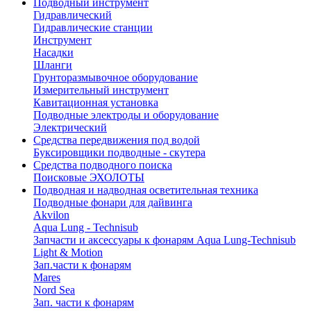
Подводный инструмент
Гидравлический
Гидравлические станции
Инструмент
Насадки
Шланги
Грунторазмывочное оборудование
Измерительный инструмент
Кавитационная установка
Подводные электроды и оборудование
Электрический
Средства передвижения под водой
Буксировщики подводные - скутера
Средства подводного поиска
Поисковые ЭХОЛОТЫ
Подводная и надводная осветительная техника
Подводные фонари для дайвинга
Akvilon
Aqua Lung - Technisub
Запчасти и аксессуары к фонарям Aqua Lung-Technisub
Light & Motion
Зап.части к фонарям
Mares
Nord Sea
Зап. части к фонарям