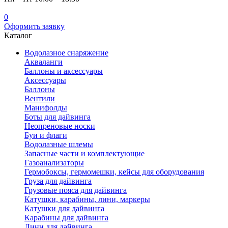
0
Оформить заявку
Каталог
Водолазное снаряжение
Акваланги
Баллоны и аксессуары
Аксессуары
Баллоны
Вентили
Манифолды
Боты для дайвинга
Неопреновые носки
Буи и флаги
Водолазные шлемы
Запасные части и комплектующие
Газоанализаторы
Гермобоксы, гермомешки, кейсы для оборудования
Груза для дайвинга
Грузовые пояса для дайвинга
Катушки, карабины, лини, маркеры
Катушки для дайвинга
Карабины для дайвинга
Лини для дайвинга