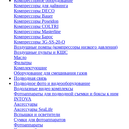
Компрессорное оборудование
Компрессоры для дайвинга
Компрессоры DECO
Компрессоры Bauer
Компрессоры Poseidon
Компрессоры COLTRI
Компрессоры Masterline
Компрессоры Барос
Компрессоры 3G-SS-20-O
Воздушные помпы (компрессоры низкого давления)
Воздушные пульты и КШС
Масло
Фильтры
Комплектующие
Оборудование для смешивания газов
Подводная связь
Подводное фото и видеооборудование
Водолазные видео комплексы
Фотоаппараты для подводной съемки и боксы к ним
INTOVA
Аксессуары
Аксессуары SeaLife
Вспышки и осветители
Сумки для фотоаппаратов
Фотоаппараты