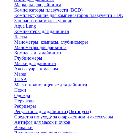
Маркеры для дайвинга
Компенсаторы плавучести (BCD)
Комплектующие для компенсаторов плавучести TDE
Зап части и комплектующие
Aqua Lung
Компьютеры для дайвинга
Ласты
Манометры, компасы, глубиномеры
Манометры для дайвинга
Компасы для дайвинга
Глубиномеры
Маски для дайвинга
Аксессуары к маскам
Mares
TUSA
Маски полнолицевые для дайвинга
Ножи
Одежда
Перчатки
Ребризеры
Регуляторы для дайвинга (Октопусы)
Средства по уходу за снаряжением и аксессуары
Антифог для масок и очков
Вешалки
Водоотталкивающие средства