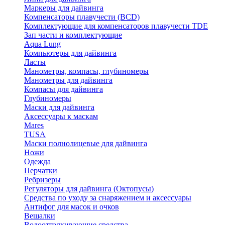
Маркеры для дайвинга
Компенсаторы плавучести (BCD)
Комплектующие для компенсаторов плавучести TDE
Зап части и комплектующие
Aqua Lung
Компьютеры для дайвинга
Ласты
Манометры, компасы, глубиномеры
Манометры для дайвинга
Компасы для дайвинга
Глубиномеры
Маски для дайвинга
Аксессуары к маскам
Mares
TUSA
Маски полнолицевые для дайвинга
Ножи
Одежда
Перчатки
Ребризеры
Регуляторы для дайвинга (Октопусы)
Средства по уходу за снаряжением и аксессуары
Антифог для масок и очков
Вешалки
Водоотталкивающие средства