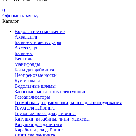
0
Оформить заявку
Каталог
Водолазное снаряжение
Акваланги
Баллоны и аксессуары
Аксессуары
Баллоны
Вентили
Манифолды
Боты для дайвинга
Неопреновые носки
Буи и флаги
Водолазные шлемы
Запасные части и комплектующие
Газоанализаторы
Гермобоксы, гермомешки, кейсы для оборудования
Груза для дайвинга
Грузовые пояса для дайвинга
Катушки, карабины, лини, маркеры
Катушки для дайвинга
Карабины для дайвинга
Лини для дайвинга