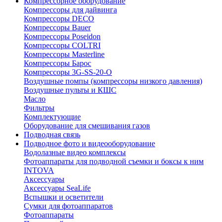
Компрессорное оборудование
Компрессоры для дайвинга
Компрессоры DECO
Компрессоры Bauer
Компрессоры Poseidon
Компрессоры COLTRI
Компрессоры Masterline
Компрессоры Барос
Компрессоры 3G-SS-20-O
Воздушные помпы (компрессоры низкого давления)
Воздушные пульты и КШС
Масло
Фильтры
Комплектующие
Оборудование для смешивания газов
Подводная связь
Подводное фото и видеооборудование
Водолазные видео комплексы
Фотоаппараты для подводной съемки и боксы к ним
INTOVA
Аксессуары
Аксессуары SeaLife
Вспышки и осветители
Сумки для фотоаппаратов
Фотоаппараты