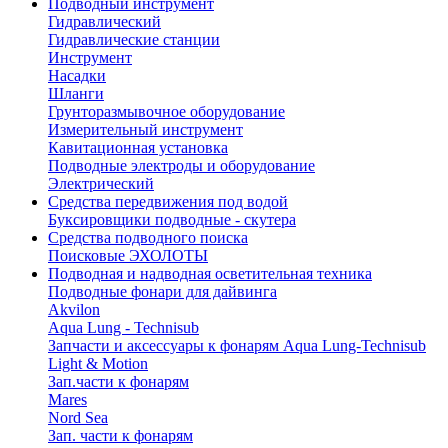
Подводный инструмент
Гидравлический
Гидравлические станции
Инструмент
Насадки
Шланги
Грунторазмывочное оборудование
Измерительный инструмент
Кавитационная установка
Подводные электроды и оборудование
Электрический
Средства передвижения под водой
Буксировщики подводные - скутера
Средства подводного поиска
Поисковые ЭХОЛОТЫ
Подводная и надводная осветительная техника
Подводные фонари для дайвинга
Akvilon
Aqua Lung - Technisub
Запчасти и аксессуары к фонарям Aqua Lung-Technisub
Light & Motion
Зап.части к фонарям
Mares
Nord Sea
Зап. части к фонарям