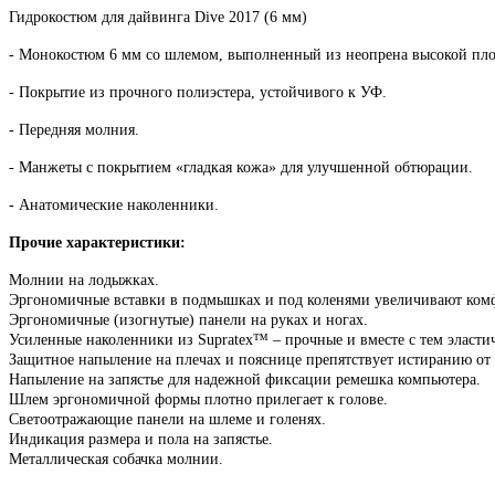
Гидрокостюм для дайвинга Dive 2017 (6 мм)
- Монокостюм 6 мм со шлемом, выполненный из неопрена высокой пло
- Покрытие из прочного полиэстера, устойчивого к УФ.
- Передняя молния.
- Манжеты с покрытием «гладкая кожа» для улучшенной обтюрации.
- Анатомические наколенники.
Прочие характеристики:
Молнии на лодыжках.
Эргономичные вставки в подмышках и под коленями увеличивают ком
Эргономичные (изогнутые) панели на руках и ногах.
Усиленные наколенники из Supratex™ – прочные и вместе с тем эласти
Защитное напыление на плечах и пояснице препятствует истиранию от 
Напыление на запястье для надежной фиксации ремешка компьютера.
Шлем эргономичной формы плотно прилегает к голове.
Светоотражающие панели на шлеме и голенях.
Индикация размера и пола на запястье.
Металлическая собачка молнии.