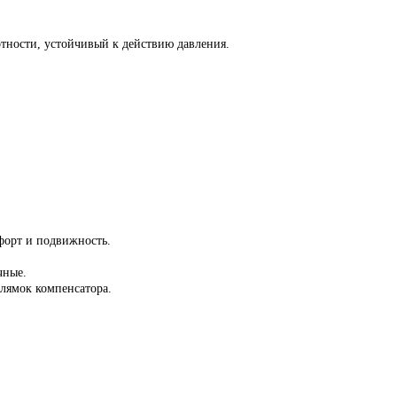
тности, устойчивый к действию давления.
форт и подвижность.
чные.
лямок компенсатора.