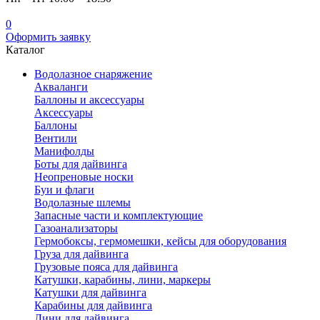
0
Оформить заявку
Каталог
Водолазное снаряжение
Акваланги
Баллоны и аксессуары
Аксессуары
Баллоны
Вентили
Манифолды
Боты для дайвинга
Неопреновые носки
Буи и флаги
Водолазные шлемы
Запасные части и комплектующие
Газоанализаторы
Гермобоксы, гермомешки, кейсы для оборудования
Груза для дайвинга
Грузовые пояса для дайвинга
Катушки, карабины, лини, маркеры
Катушки для дайвинга
Карабины для дайвинга
Лини для дайвинга