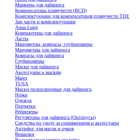
Маркеры для дайвинга
Компенсаторы плавучести (BCD)
Комплектующие для компенсаторов плавучести TDE
Зап части и комплектующие
Aqua Lung
Компьютеры для дайвинга
Ласты
Манометры, компасы, глубиномеры
Манометры для дайвинга
Компасы для дайвинга
Глубиномеры
Маски для дайвинга
Аксессуары к маскам
Mares
TUSA
Маски полнолицевые для дайвинга
Ножи
Одежда
Перчатки
Ребризеры
Регуляторы для дайвинга (Октопусы)
Средства по уходу за снаряжением и аксессуары
Антифог для масок и очков
Вешалки
Водоотталкивающие средства