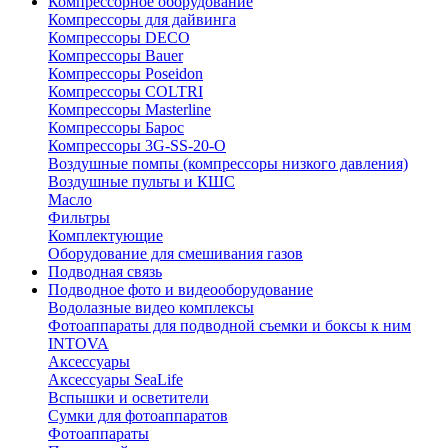
Компрессорное оборудование
Компрессоры для дайвинга
Компрессоры DECO
Компрессоры Bauer
Компрессоры Poseidon
Компрессоры COLTRI
Компрессоры Masterline
Компрессоры Барос
Компрессоры 3G-SS-20-O
Воздушные помпы (компрессоры низкого давления)
Воздушные пульты и КШС
Масло
Фильтры
Комплектующие
Оборудование для смешивания газов
Подводная связь
Подводное фото и видеооборудование
Водолазные видео комплексы
Фотоаппараты для подводной съемки и боксы к ним
INTOVA
Аксессуары
Аксессуары SeaLife
Вспышки и осветители
Сумки для фотоаппаратов
Фотоаппараты