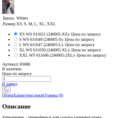
Бренд
Whites
Размер
XS, S, M, L, XL, XXL
XS WS 611651 (246005-XS)
- Цена по запросу
S WS 611649 (246005-S)
- Цена по запросу
L WS 611647 (246005-L)
- Цена по запросу
XL WS 611650 (246005-XL)
- Цена по запросу
XXL WS 611646 (246005-2XL)
- Цена по запросу
Артикул:
83686
В наличии
Цена по запросу
В заявку
Обзор
Характеристики
Отзывы
(0)
Описание
Утеплитель - термобелье для сухого гидрокостюма