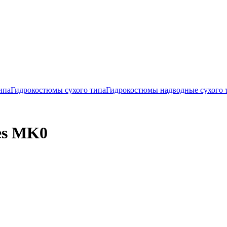
ипа
Гидрокостюмы сухого типа
Гидрокостюмы надводные сухого 
es MK0