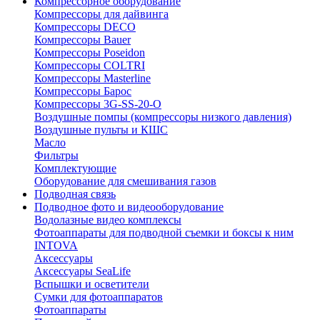
Компрессорное оборудование
Компрессоры для дайвинга
Компрессоры DECO
Компрессоры Bauer
Компрессоры Poseidon
Компрессоры COLTRI
Компрессоры Masterline
Компрессоры Барос
Компрессоры 3G-SS-20-O
Воздушные помпы (компрессоры низкого давления)
Воздушные пульты и КШС
Масло
Фильтры
Комплектующие
Оборудование для смешивания газов
Подводная связь
Подводное фото и видеооборудование
Водолазные видео комплексы
Фотоаппараты для подводной съемки и боксы к ним
INTOVA
Аксессуары
Аксессуары SeaLife
Вспышки и осветители
Сумки для фотоаппаратов
Фотоаппараты