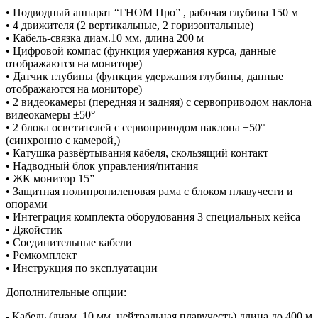
• Подводный аппарат “ГНОМ Про” , рабочая глубина 150 м
• 4 движителя (2 вертикальные, 2 горизонтальные)
• Кабель-связка диам.10 мм, длина 200 м
• Цифровой компас (функция удержания курса, данные
отображаются на мониторе)
• Датчик глубины (функция удержания глубины, данные
отображаются на мониторе)
• 2 видеокамеры (передняя и задняя) с сервоприводом наклона
видеокамеры ±50°
• 2 блока осветителей с сервоприводом наклона ±50°
(синхронно с камерой,)
• Катушка развёртывания кабеля, скользящий контакт
• Надводный блок управления/питания
• ЖК монитор 15”
• Защитная полипропиленовая рама с блоком плавучести и
опорами
• Интеграция комплекта оборудования 3 специальных кейса
• Джойстик
• Соединительные кабели
• Ремкомплект
• Инструкция по эксплуатации
Дополнительные опции:
- Кабель (диам. 10 мм, нейтральная плавучесть) длина до 400 м