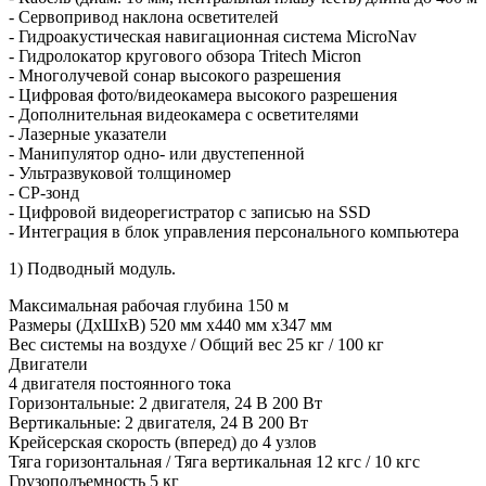
- Сервопривод наклона осветителей
- Гидроакустическая навигационная система MicroNav
- Гидролокатор кругового обзора Tritech Micron
- Многолучевой сонар высокого разрешения
- Цифровая фото/видеокамера высокого разрешения
- Дополнительная видеокамера с осветителями
- Лазерные указатели
- Манипулятор одно- или двустепенной
- Ультразвуковой толщиномер
- CP-зонд
- Цифровой видеорегистратор с записью на SSD
- Интеграция в блок управления персонального компьютера
1) Подводный модуль.
Максимальная рабочая глубина 150 м
Размеры (ДxШxВ) 520 мм x440 мм x347 мм
Вес системы на воздухе / Общий вес 25 кг / 100 кг
Двигатели
4 двигателя постоянного тока
Горизонтальные: 2 двигателя, 24 В 200 Вт
Вертикальные: 2 двигателя, 24 В 200 Вт
Крейсерская скорость (вперед) до 4 узлов
Тяга горизонтальная / Тяга вертикальная 12 кгс / 10 кгс
Грузоподъемность 5 кг