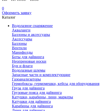
0
Оформить заявку
Каталог
Водолазное снаряжение
Акваланги
Баллоны и аксессуары
Аксессуары
Баллоны
Вентили
Манифолды
Боты для дайвинга
Неопреновые носки
Буи и флаги
Водолазные шлемы
Запасные части и комплектующие
Газоанализаторы
Гермобоксы, гермомешки, кейсы для оборудования
Груза для дайвинга
Грузовые пояса для дайвинга
Катушки, карабины, лини, маркеры
Катушки для дайвинга
Карабины для дайвинга
Лини для дайвинга