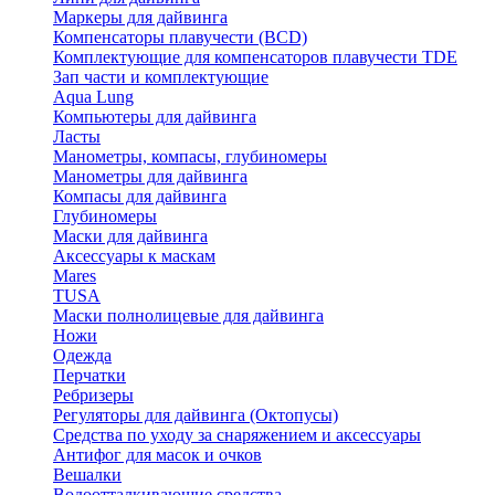
Маркеры для дайвинга
Компенсаторы плавучести (BCD)
Комплектующие для компенсаторов плавучести TDE
Зап части и комплектующие
Aqua Lung
Компьютеры для дайвинга
Ласты
Манометры, компасы, глубиномеры
Манометры для дайвинга
Компасы для дайвинга
Глубиномеры
Маски для дайвинга
Аксессуары к маскам
Mares
TUSA
Маски полнолицевые для дайвинга
Ножи
Одежда
Перчатки
Ребризеры
Регуляторы для дайвинга (Октопусы)
Средства по уходу за снаряжением и аксессуары
Антифог для масок и очков
Вешалки
Водоотталкивающие средства