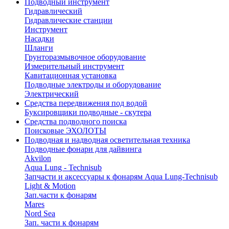
Подводный инструмент
Гидравлический
Гидравлические станции
Инструмент
Насадки
Шланги
Грунторазмывочное оборудование
Измерительный инструмент
Кавитационная установка
Подводные электроды и оборудование
Электрический
Средства передвижения под водой
Буксировщики подводные - скутера
Средства подводного поиска
Поисковые ЭХОЛОТЫ
Подводная и надводная осветительная техника
Подводные фонари для дайвинга
Akvilon
Aqua Lung - Technisub
Запчасти и аксессуары к фонарям Aqua Lung-Technisub
Light & Motion
Зап.части к фонарям
Mares
Nord Sea
Зап. части к фонарям