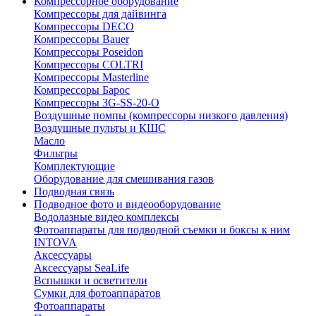
Компрессорное оборудование
Компрессоры для дайвинга
Компрессоры DECO
Компрессоры Bauer
Компрессоры Poseidon
Компрессоры COLTRI
Компрессоры Masterline
Компрессоры Барос
Компрессоры 3G-SS-20-O
Воздушные помпы (компрессоры низкого давления)
Воздушные пульты и КШС
Масло
Фильтры
Комплектующие
Оборудование для смешивания газов
Подводная связь
Подводное фото и видеооборудование
Водолазные видео комплексы
Фотоаппараты для подводной съемки и боксы к ним
INTOVA
Аксессуары
Аксессуары SeaLife
Вспышки и осветители
Сумки для фотоаппаратов
Фотоаппараты