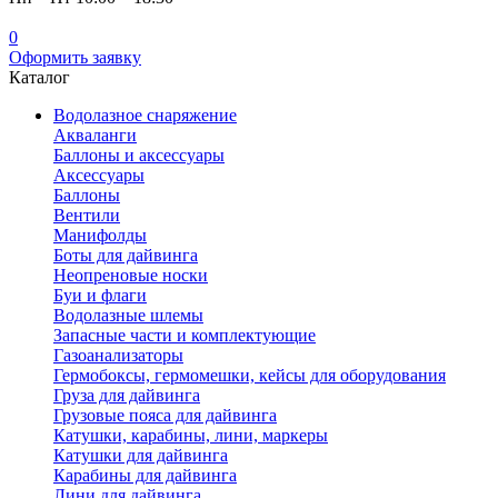
0
Оформить заявку
Каталог
Водолазное снаряжение
Акваланги
Баллоны и аксессуары
Аксессуары
Баллоны
Вентили
Манифолды
Боты для дайвинга
Неопреновые носки
Буи и флаги
Водолазные шлемы
Запасные части и комплектующие
Газоанализаторы
Гермобоксы, гермомешки, кейсы для оборудования
Груза для дайвинга
Грузовые пояса для дайвинга
Катушки, карабины, лини, маркеры
Катушки для дайвинга
Карабины для дайвинга
Лини для дайвинга