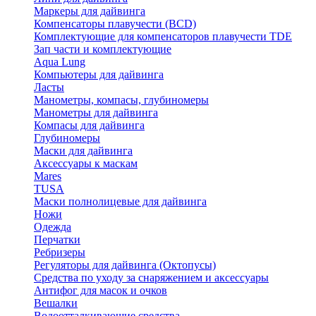
Маркеры для дайвинга
Компенсаторы плавучести (BCD)
Комплектующие для компенсаторов плавучести TDE
Зап части и комплектующие
Aqua Lung
Компьютеры для дайвинга
Ласты
Манометры, компасы, глубиномеры
Манометры для дайвинга
Компасы для дайвинга
Глубиномеры
Маски для дайвинга
Аксессуары к маскам
Mares
TUSA
Маски полнолицевые для дайвинга
Ножи
Одежда
Перчатки
Ребризеры
Регуляторы для дайвинга (Октопусы)
Средства по уходу за снаряжением и аксессуары
Антифог для масок и очков
Вешалки
Водоотталкивающие средства