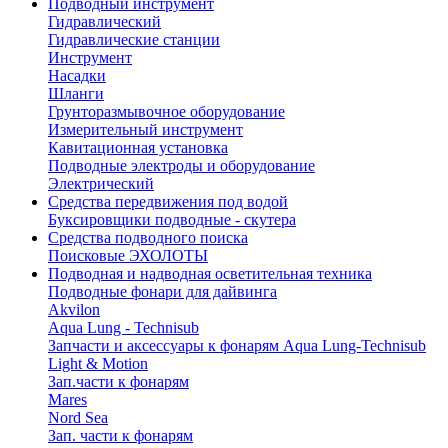
Подводный инструмент
Гидравлический
Гидравлические станции
Инструмент
Насадки
Шланги
Грунторазмывочное оборудование
Измерительный инструмент
Кавитационная установка
Подводные электроды и оборудование
Электрический
Средства передвижения под водой
Буксировщики подводные - скутера
Средства подводного поиска
Поисковые ЭХОЛОТЫ
Подводная и надводная осветительная техника
Подводные фонари для дайвинга
Akvilon
Aqua Lung - Technisub
Запчасти и аксессуары к фонарям Aqua Lung-Technisub
Light & Motion
Зап.части к фонарям
Mares
Nord Sea
Зап. части к фонарям