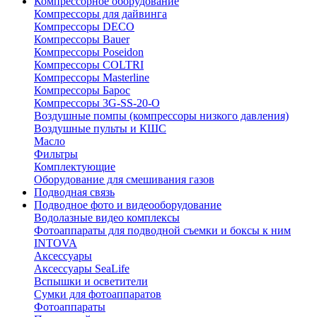
Компрессорное оборудование
Компрессоры для дайвинга
Компрессоры DECO
Компрессоры Bauer
Компрессоры Poseidon
Компрессоры COLTRI
Компрессоры Masterline
Компрессоры Барос
Компрессоры 3G-SS-20-O
Воздушные помпы (компрессоры низкого давления)
Воздушные пульты и КШС
Масло
Фильтры
Комплектующие
Оборудование для смешивания газов
Подводная связь
Подводное фото и видеооборудование
Водолазные видео комплексы
Фотоаппараты для подводной съемки и боксы к ним
INTOVA
Аксессуары
Аксессуары SeaLife
Вспышки и осветители
Сумки для фотоаппаратов
Фотоаппараты