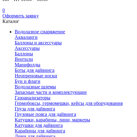
0
Оформить заявку
Каталог
Водолазное снаряжение
Акваланги
Баллоны и аксессуары
Аксессуары
Баллоны
Вентили
Манифолды
Боты для дайвинга
Неопреновые носки
Буи и флаги
Водолазные шлемы
Запасные части и комплектующие
Газоанализаторы
Гермобоксы, гермомешки, кейсы для оборудования
Груза для дайвинга
Грузовые пояса для дайвинга
Катушки, карабины, лини, маркеры
Катушки для дайвинга
Карабины для дайвинга
Лини для дайвинга