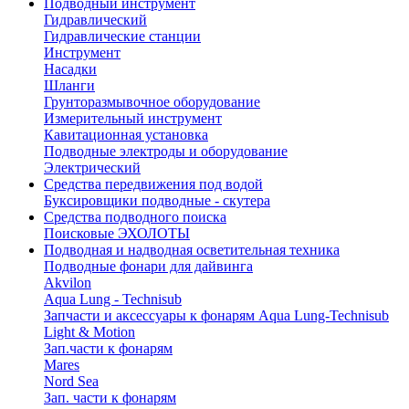
Подводный инструмент
Гидравлический
Гидравлические станции
Инструмент
Насадки
Шланги
Грунторазмывочное оборудование
Измерительный инструмент
Кавитационная установка
Подводные электроды и оборудование
Электрический
Средства передвижения под водой
Буксировщики подводные - скутера
Средства подводного поиска
Поисковые ЭХОЛОТЫ
Подводная и надводная осветительная техника
Подводные фонари для дайвинга
Akvilon
Aqua Lung - Technisub
Запчасти и аксессуары к фонарям Aqua Lung-Technisub
Light & Motion
Зап.части к фонарям
Mares
Nord Sea
Зап. части к фонарям