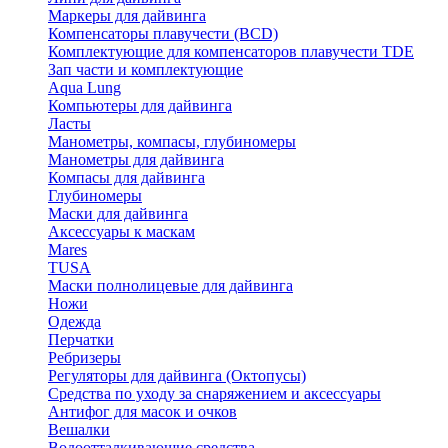
Маркеры для дайвинга
Компенсаторы плавучести (BCD)
Комплектующие для компенсаторов плавучести TDE
Зап части и комплектующие
Aqua Lung
Компьютеры для дайвинга
Ласты
Манометры, компасы, глубиномеры
Манометры для дайвинга
Компасы для дайвинга
Глубиномеры
Маски для дайвинга
Аксессуары к маскам
Mares
TUSA
Маски полнолицевые для дайвинга
Ножи
Одежда
Перчатки
Ребризеры
Регуляторы для дайвинга (Октопусы)
Средства по уходу за снаряжением и аксессуары
Антифог для масок и очков
Вешалки
Водоотталкивающие средства