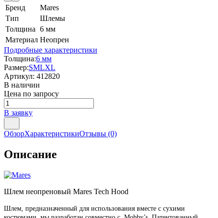
Бренд
Mares
Тип
Шлемы
Толщина
6 мм
Материал
Неопрен
Подробные характеристики
Толщина:
6 мм
Размер:
S
M
L
XL
Артикул:
412820
В наличии
Цена по запросу
В заявку
Обзор
Характеристики
Отзывы
(0)
Описание
Шлем неопреновый Mares Tech Hood
Шлем, предназначенный для использования вместе с сухими
костюмами, мы разработан совместно с Mobby’s, Патентованный