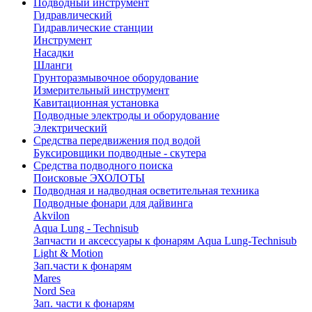
Подводный инструмент
Гидравлический
Гидравлические станции
Инструмент
Насадки
Шланги
Грунторазмывочное оборудование
Измерительный инструмент
Кавитационная установка
Подводные электроды и оборудование
Электрический
Средства передвижения под водой
Буксировщики подводные - скутера
Средства подводного поиска
Поисковые ЭХОЛОТЫ
Подводная и надводная осветительная техника
Подводные фонари для дайвинга
Akvilon
Aqua Lung - Technisub
Запчасти и аксессуары к фонарям Aqua Lung-Technisub
Light & Motion
Зап.части к фонарям
Mares
Nord Sea
Зап. части к фонарям