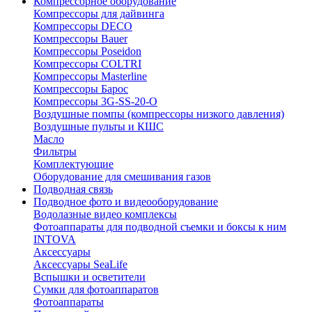
Компрессорное оборудование
Компрессоры для дайвинга
Компрессоры DECO
Компрессоры Bauer
Компрессоры Poseidon
Компрессоры COLTRI
Компрессоры Masterline
Компрессоры Барос
Компрессоры 3G-SS-20-O
Воздушные помпы (компрессоры низкого давления)
Воздушные пульты и КШС
Масло
Фильтры
Комплектующие
Оборудование для смешивания газов
Подводная связь
Подводное фото и видеооборудование
Водолазные видео комплексы
Фотоаппараты для подводной съемки и боксы к ним
INTOVA
Аксессуары
Аксессуары SeaLife
Вспышки и осветители
Сумки для фотоаппаратов
Фотоаппараты