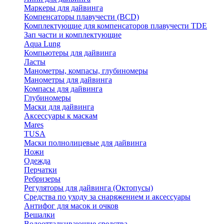
Маркеры для дайвинга
Компенсаторы плавучести (BCD)
Комплектующие для компенсаторов плавучести TDE
Зап части и комплектующие
Aqua Lung
Компьютеры для дайвинга
Ласты
Манометры, компасы, глубиномеры
Манометры для дайвинга
Компасы для дайвинга
Глубиномеры
Маски для дайвинга
Аксессуары к маскам
Mares
TUSA
Маски полнолицевые для дайвинга
Ножи
Одежда
Перчатки
Ребризеры
Регуляторы для дайвинга (Октопусы)
Средства по уходу за снаряжением и аксессуары
Антифог для масок и очков
Вешалки
Водоотталкивающие средства