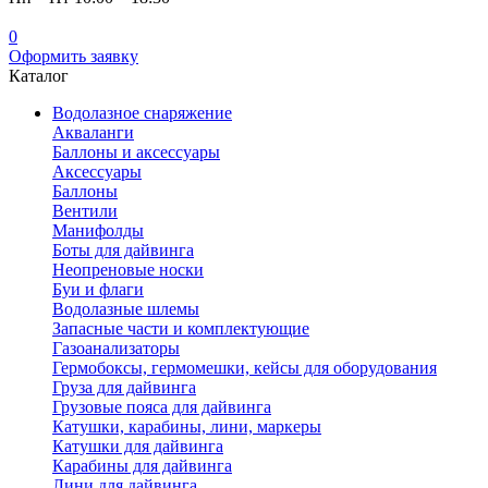
0
Оформить заявку
Каталог
Водолазное снаряжение
Акваланги
Баллоны и аксессуары
Аксессуары
Баллоны
Вентили
Манифолды
Боты для дайвинга
Неопреновые носки
Буи и флаги
Водолазные шлемы
Запасные части и комплектующие
Газоанализаторы
Гермобоксы, гермомешки, кейсы для оборудования
Груза для дайвинга
Грузовые пояса для дайвинга
Катушки, карабины, лини, маркеры
Катушки для дайвинга
Карабины для дайвинга
Лини для дайвинга