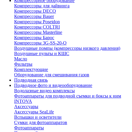
Компрессорное оборудование
Компрессоры для дайвинга
Компрессоры DECO
Компрессоры Bauer
Компрессоры Poseidon
Компрессоры COLTRI
Компрессоры Masterline
Компрессоры Барос
Компрессоры 3G-SS-20-O
Воздушные помпы (компрессоры низкого давления)
Воздушные пульты и КШС
Масло
Фильтры
Комплектующие
Оборудование для смешивания газов
Подводная связь
Подводное фото и видеооборудование
Водолазные видео комплексы
Фотоаппараты для подводной съемки и боксы к ним
INTOVA
Аксессуары
Аксессуары SeaLife
Вспышки и осветители
Сумки для фотоаппаратов
Фотоаппараты