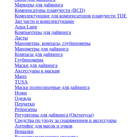
Маркеры для дайвинга
Компенсаторы плавучести (BCD)
Комплектующие для компенсаторов плавучести TDE
Зап части и комплектующие
Aqua Lung
Компьютеры для дайвинга
Ласты
Манометры, компасы, глубиномеры
Манометры для дайвинга
Компасы для дайвинга
Глубиномеры
Маски для дайвинга
Аксессуары к маскам
Mares
TUSA
Маски полнолицевые для дайвинга
Ножи
Одежда
Перчатки
Ребризеры
Регуляторы для дайвинга (Октопусы)
Средства по уходу за снаряжением и аксессуары
Антифог для масок и очков
Вешалки
Водоотталкивающие средства