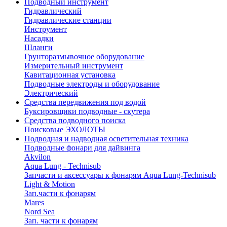
Подводный инструмент
Гидравлический
Гидравлические станции
Инструмент
Насадки
Шланги
Грунторазмывочное оборудование
Измерительный инструмент
Кавитационная установка
Подводные электроды и оборудование
Электрический
Средства передвижения под водой
Буксировщики подводные - скутера
Средства подводного поиска
Поисковые ЭХОЛОТЫ
Подводная и надводная осветительная техника
Подводные фонари для дайвинга
Akvilon
Aqua Lung - Technisub
Запчасти и аксессуары к фонарям Aqua Lung-Technisub
Light & Motion
Зап.части к фонарям
Mares
Nord Sea
Зап. части к фонарям