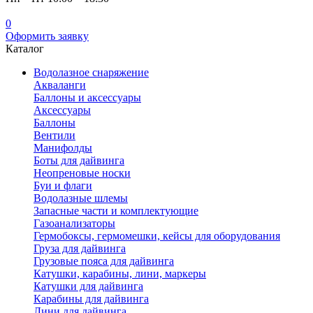
0
Оформить заявку
Каталог
Водолазное снаряжение
Акваланги
Баллоны и аксессуары
Аксессуары
Баллоны
Вентили
Манифолды
Боты для дайвинга
Неопреновые носки
Буи и флаги
Водолазные шлемы
Запасные части и комплектующие
Газоанализаторы
Гермобоксы, гермомешки, кейсы для оборудования
Груза для дайвинга
Грузовые пояса для дайвинга
Катушки, карабины, лини, маркеры
Катушки для дайвинга
Карабины для дайвинга
Лини для дайвинга