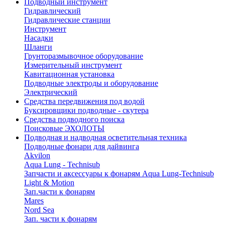
Подводный инструмент
Гидравлический
Гидравлические станции
Инструмент
Насадки
Шланги
Грунторазмывочное оборудование
Измерительный инструмент
Кавитационная установка
Подводные электроды и оборудование
Электрический
Средства передвижения под водой
Буксировщики подводные - скутера
Средства подводного поиска
Поисковые ЭХОЛОТЫ
Подводная и надводная осветительная техника
Подводные фонари для дайвинга
Akvilon
Aqua Lung - Technisub
Запчасти и аксессуары к фонарям Aqua Lung-Technisub
Light & Motion
Зап.части к фонарям
Mares
Nord Sea
Зап. части к фонарям