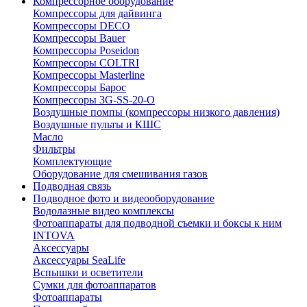
Компрессорное оборудование
Компрессоры для дайвинга
Компрессоры DECO
Компрессоры Bauer
Компрессоры Poseidon
Компрессоры COLTRI
Компрессоры Masterline
Компрессоры Барос
Компрессоры 3G-SS-20-O
Воздушные помпы (компрессоры низкого давления)
Воздушные пульты и КШС
Масло
Фильтры
Комплектующие
Оборудование для смешивания газов
Подводная связь
Подводное фото и видеооборудование
Водолазные видео комплексы
Фотоаппараты для подводной съемки и боксы к ним
INTOVA
Аксессуары
Аксессуары SeaLife
Вспышки и осветители
Сумки для фотоаппаратов
Фотоаппараты