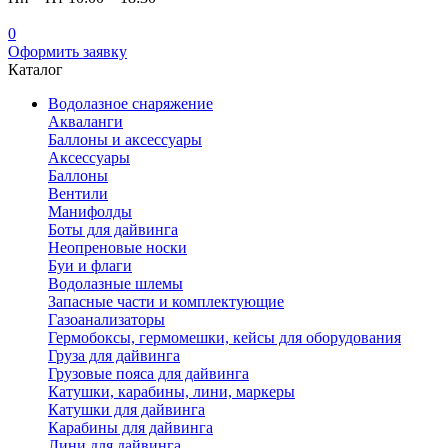
0
Оформить заявку
Каталог
Водолазное снаряжение
Акваланги
Баллоны и аксессуары
Аксессуары
Баллоны
Вентили
Манифолды
Боты для дайвинга
Неопреновые носки
Буи и флаги
Водолазные шлемы
Запасные части и комплектующие
Газоанализаторы
Гермобоксы, гермомешки, кейсы для оборудования
Груза для дайвинга
Грузовые пояса для дайвинга
Катушки, карабины, лини, маркеры
Катушки для дайвинга
Карабины для дайвинга
Лини для дайвинга