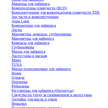
Маркеры для дайвинга
Компенсаторы плавучести (BCD)
Комплектующие для компенсаторов плавучести TDE
Зап части и комплектующие
Aqua Lung
Компьютеры для дайвинга
Ласты
Манометры, компасы, глубиномеры
Манометры для дайвинга
Компасы для дайвинга
Глубиномеры
Маски для дайвинга
Аксессуары к маскам
Mares
TUSA
Маски полнолицевые для дайвинга
Ножи
Одежда
Перчатки
Ребризеры
Регуляторы для дайвинга (Октопусы)
Средства по уходу за снаряжением и аксессуары
Антифог для масок и очков
Вешалки
Водоотталкивающие средства