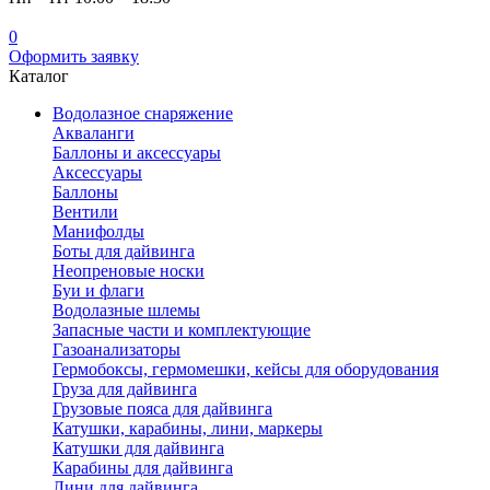
0
Оформить заявку
Каталог
Водолазное снаряжение
Акваланги
Баллоны и аксессуары
Аксессуары
Баллоны
Вентили
Манифолды
Боты для дайвинга
Неопреновые носки
Буи и флаги
Водолазные шлемы
Запасные части и комплектующие
Газоанализаторы
Гермобоксы, гермомешки, кейсы для оборудования
Груза для дайвинга
Грузовые пояса для дайвинга
Катушки, карабины, лини, маркеры
Катушки для дайвинга
Карабины для дайвинга
Лини для дайвинга