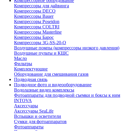
Компрессорное оборудование
Компрессоры для дайвинга
Компрессоры DECO
Компрессоры Bauer
Компрессоры Poseidon
Компрессоры COLTRI
Компрессоры Masterline
Компрессоры Барос
Компрессоры 3G-SS-20-O
Воздушные помпы (компрессоры низкого давления)
Воздушные пульты и КШС
Масло
Фильтры
Комплектующие
Оборудование для смешивания газов
Подводная связь
Подводное фото и видеооборудование
Водолазные видео комплексы
Фотоаппараты для подводной съемки и боксы к ним
INTOVA
Аксессуары
Аксессуары SeaLife
Вспышки и осветители
Сумки для фотоаппаратов
Фотоаппараты