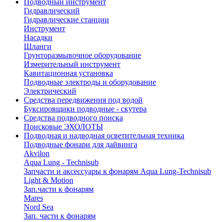
Подводный инструмент
Гидравлический
Гидравлические станции
Инструмент
Насадки
Шланги
Грунторазмывочное оборудование
Измерительный инструмент
Кавитационная установка
Подводные электроды и оборудование
Электрический
Средства передвижения под водой
Буксировщики подводные - скутера
Средства подводного поиска
Поисковые ЭХОЛОТЫ
Подводная и надводная осветительная техника
Подводные фонари для дайвинга
Akvilon
Aqua Lung - Technisub
Запчасти и аксессуары к фонарям Aqua Lung-Technisub
Light & Motion
Зап.части к фонарям
Mares
Nord Sea
Зап. части к фонарям