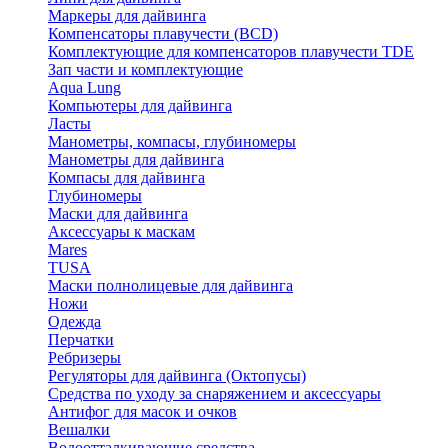
Маркеры для дайвинга
Компенсаторы плавучести (BCD)
Комплектующие для компенсаторов плавучести TDE
Зап части и комплектующие
Aqua Lung
Компьютеры для дайвинга
Ласты
Манометры, компасы, глубиномеры
Манометры для дайвинга
Компасы для дайвинга
Глубиномеры
Маски для дайвинга
Аксессуары к маскам
Mares
TUSA
Маски полнолицевые для дайвинга
Ножи
Одежда
Перчатки
Ребризеры
Регуляторы для дайвинга (Октопусы)
Средства по уходу за снаряжением и аксессуары
Антифог для масок и очков
Вешалки
Водоотталкивающие средства