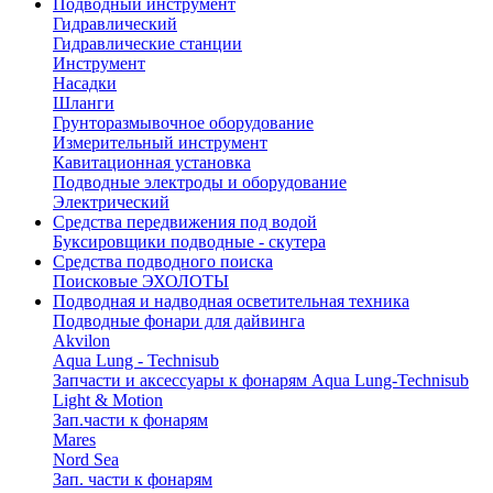
Подводный инструмент
Гидравлический
Гидравлические станции
Инструмент
Насадки
Шланги
Грунторазмывочное оборудование
Измерительный инструмент
Кавитационная установка
Подводные электроды и оборудование
Электрический
Средства передвижения под водой
Буксировщики подводные - скутера
Средства подводного поиска
Поисковые ЭХОЛОТЫ
Подводная и надводная осветительная техника
Подводные фонари для дайвинга
Akvilon
Aqua Lung - Technisub
Запчасти и аксессуары к фонарям Aqua Lung-Technisub
Light & Motion
Зап.части к фонарям
Mares
Nord Sea
Зап. части к фонарям