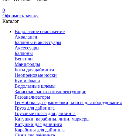
0
Оформить заявку
Каталог
Водолазное снаряжение
Акваланги
Баллоны и аксессуары
Аксессуары
Баллоны
Вентили
Манифолды
Боты для дайвинга
Неопреновые носки
Буи и флаги
Водолазные шлемы
Запасные части и комплектующие
Газоанализаторы
Гермобоксы, гермомешки, кейсы для оборудования
Груза для дайвинга
Грузовые пояса для дайвинга
Катушки, карабины, лини, маркеры
Катушки для дайвинга
Карабины для дайвинга
Лини для дайвинга