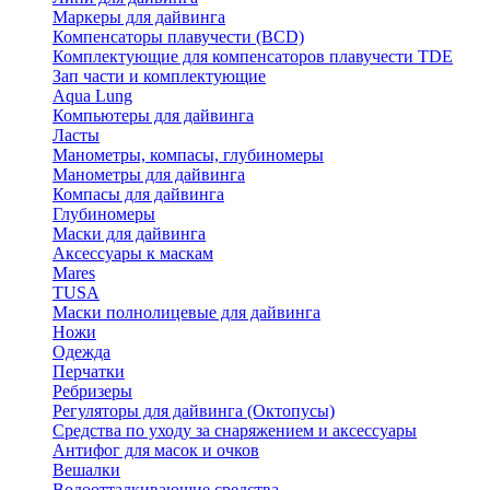
Маркеры для дайвинга
Компенсаторы плавучести (BCD)
Комплектующие для компенсаторов плавучести TDE
Зап части и комплектующие
Aqua Lung
Компьютеры для дайвинга
Ласты
Манометры, компасы, глубиномеры
Манометры для дайвинга
Компасы для дайвинга
Глубиномеры
Маски для дайвинга
Аксессуары к маскам
Mares
TUSA
Маски полнолицевые для дайвинга
Ножи
Одежда
Перчатки
Ребризеры
Регуляторы для дайвинга (Октопусы)
Средства по уходу за снаряжением и аксессуары
Антифог для масок и очков
Вешалки
Водоотталкивающие средства