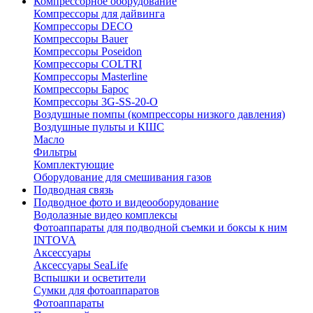
Компрессорное оборудование
Компрессоры для дайвинга
Компрессоры DECO
Компрессоры Bauer
Компрессоры Poseidon
Компрессоры COLTRI
Компрессоры Masterline
Компрессоры Барос
Компрессоры 3G-SS-20-O
Воздушные помпы (компрессоры низкого давления)
Воздушные пульты и КШС
Масло
Фильтры
Комплектующие
Оборудование для смешивания газов
Подводная связь
Подводное фото и видеооборудование
Водолазные видео комплексы
Фотоаппараты для подводной съемки и боксы к ним
INTOVA
Аксессуары
Аксессуары SeaLife
Вспышки и осветители
Сумки для фотоаппаратов
Фотоаппараты