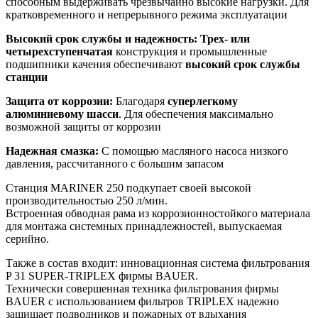
способным выдерживать чрезвычайно высокие нагрузки. Для
кратковременного и непрерывного режима эксплуатации
Высокий срок службы и надежность: Трех- или
четырехступенчатая
конструкция и промышленные
подшипники качения обеспечивают
высокий срок службы
станции
Защита от коррозии:
Благодаря
суперлегкому
алюминиевому шасси
. Для обеспечения максимально
возможной защиты от коррозии
Надежная смазка:
С помощью масляного насоса низкого
давления, рассчитанного с большим запасом
Станция MARINER 250 подкупает своей высокой
производительностью 250 л/мин.
Встроенная обводная рама из коррозионностойкого материала
для монтажа системных принадлежностей, выпускаемая
серийно.
Также в состав входит: инновационная система фильтрования
P 31 SUPER-TRIPLEX фирмы BAUER.
Технически совершенная техника фильтрования фирмы
BAUER с использованием фильтров TRIPLEX надежно
защищает подводников и пожарных от вдыхания