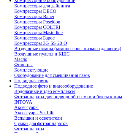
Компрессорное оборудование
Компрессоры для дайвинга
Компрессоры DECO
Компрессоры Bauer
Компрессоры Poseidon
Компрессоры COLTRI
Компрессоры Masterline
Компрессоры Барос
Компрессоры 3G-SS-20-O
Воздушные помпы (компрессоры низкого давления)
Воздушные пульты и КШС
Масло
Фильтры
Комплектующие
Оборудование для смешивания газов
Подводная связь
Подводное фото и видеооборудование
Водолазные видео комплексы
Фотоаппараты для подводной съемки и боксы к ним
INTOVA
Аксессуары
Аксессуары SeaLife
Вспышки и осветители
Сумки для фотоаппаратов
Фотоаппараты