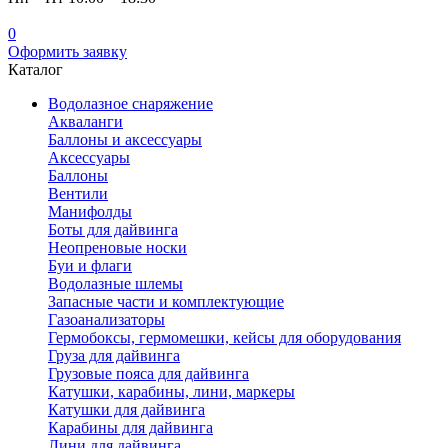
0
Оформить заявку
Каталог
Водолазное снаряжение
Акваланги
Баллоны и аксессуары
Аксессуары
Баллоны
Вентили
Манифолды
Боты для дайвинга
Неопреновые носки
Буи и флаги
Водолазные шлемы
Запасные части и комплектующие
Газоанализаторы
Гермобоксы, гермомешки, кейсы для оборудования
Груза для дайвинга
Грузовые пояса для дайвинга
Катушки, карабины, лини, маркеры
Катушки для дайвинга
Карабины для дайвинга
Лини для дайвинга