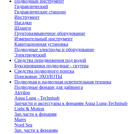
Подводный инструмент
Гидравлический
Гидравлические станции
Инструмент
Насадки
Шланги
Грунторазмывочное оборудование
Измерительный инструмент
Кавитационная установка
Подводные электроды и оборудование
Электрический
Средства передвижения под водой
Буксировщики подводные - скутера
Средства подводного поиска
Поисковые ЭХОЛОТЫ
Подводная и надводная осветительная техника
Подводные фонари для дайвинга
Akvilon
Aqua Lung - Technisub
Запчасти и аксессуары к фонарям Aqua Lung-Technisub
Light & Motion
Зап.части к фонарям
Mares
Nord Sea
Зап. части к фонарям