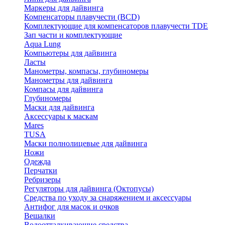
Маркеры для дайвинга
Компенсаторы плавучести (BCD)
Комплектующие для компенсаторов плавучести TDE
Зап части и комплектующие
Aqua Lung
Компьютеры для дайвинга
Ласты
Манометры, компасы, глубиномеры
Манометры для дайвинга
Компасы для дайвинга
Глубиномеры
Маски для дайвинга
Аксессуары к маскам
Mares
TUSA
Маски полнолицевые для дайвинга
Ножи
Одежда
Перчатки
Ребризеры
Регуляторы для дайвинга (Октопусы)
Средства по уходу за снаряжением и аксессуары
Антифог для масок и очков
Вешалки
Водоотталкивающие средства