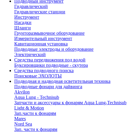
Подводный инструмент
Гидравлический
Гидравлические станции
Инструмент
Насадки
Шланги
Грунторазмывочное оборудование
Измерительный инструмент
Кавитационная установка
Подводные электроды и оборудование
Электрический
Средства передвижения под водой
Буксировщики подводные - скутера
Средства подводного поиска
Поисковые ЭХОЛОТЫ
Подводная и надводная осветительная техника
Подводные фонари для дайвинга
Akvilon
Aqua Lung - Technisub
Запчасти и аксессуары к фонарям Aqua Lung-Technisub
Light & Motion
Зап.части к фонарям
Mares
Nord Sea
Зап. части к фонарям