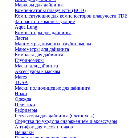
Маркеры для дайвинга
Компенсаторы плавучести (BCD)
Комплектующие для компенсаторов плавучести TDE
Зап части и комплектующие
Aqua Lung
Компьютеры для дайвинга
Ласты
Манометры, компасы, глубиномеры
Манометры для дайвинга
Компасы для дайвинга
Глубиномеры
Маски для дайвинга
Аксессуары к маскам
Mares
TUSA
Маски полнолицевые для дайвинга
Ножи
Одежда
Перчатки
Ребризеры
Регуляторы для дайвинга (Октопусы)
Средства по уходу за снаряжением и аксессуары
Антифог для масок и очков
Вешалки
Водоотталкивающие средства