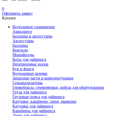
0
Оформить заявку
Каталог
Водолазное снаряжение
Акваланги
Баллоны и аксессуары
Аксессуары
Баллоны
Вентили
Манифолды
Боты для дайвинга
Неопреновые носки
Буи и флаги
Водолазные шлемы
Запасные части и комплектующие
Газоанализаторы
Гермобоксы, гермомешки, кейсы для оборудования
Груза для дайвинга
Грузовые пояса для дайвинга
Катушки, карабины, лини, маркеры
Катушки для дайвинга
Карабины для дайвинга
Лини для дайвинга