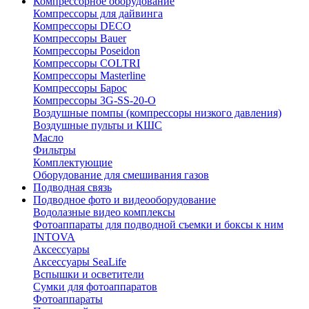
Компрессорное оборудование
Компрессоры для дайвинга
Компрессоры DECO
Компрессоры Bauer
Компрессоры Poseidon
Компрессоры COLTRI
Компрессоры Masterline
Компрессоры Барос
Компрессоры 3G-SS-20-O
Воздушные помпы (компрессоры низкого давления)
Воздушные пульты и КШС
Масло
Фильтры
Комплектующие
Оборудование для смешивания газов
Подводная связь
Подводное фото и видеооборудование
Водолазные видео комплексы
Фотоаппараты для подводной съемки и боксы к ним
INTOVA
Аксессуары
Аксессуары SeaLife
Вспышки и осветители
Сумки для фотоаппаратов
Фотоаппараты