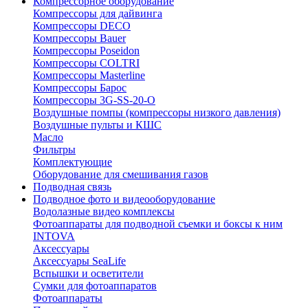
Компрессорное оборудование
Компрессоры для дайвинга
Компрессоры DECO
Компрессоры Bauer
Компрессоры Poseidon
Компрессоры COLTRI
Компрессоры Masterline
Компрессоры Барос
Компрессоры 3G-SS-20-O
Воздушные помпы (компрессоры низкого давления)
Воздушные пульты и КШС
Масло
Фильтры
Комплектующие
Оборудование для смешивания газов
Подводная связь
Подводное фото и видеооборудование
Водолазные видео комплексы
Фотоаппараты для подводной съемки и боксы к ним
INTOVA
Аксессуары
Аксессуары SeaLife
Вспышки и осветители
Сумки для фотоаппаратов
Фотоаппараты