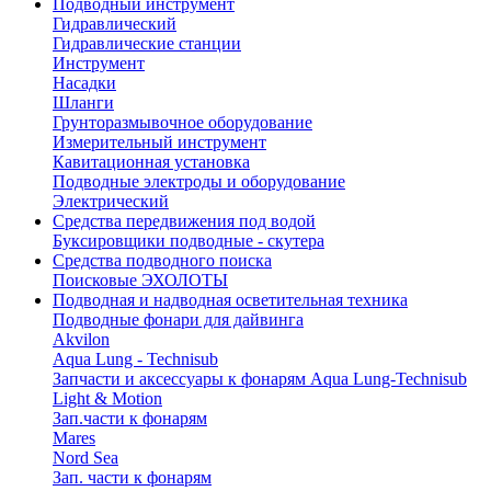
Подводный инструмент
Гидравлический
Гидравлические станции
Инструмент
Насадки
Шланги
Грунторазмывочное оборудование
Измерительный инструмент
Кавитационная установка
Подводные электроды и оборудование
Электрический
Средства передвижения под водой
Буксировщики подводные - скутера
Средства подводного поиска
Поисковые ЭХОЛОТЫ
Подводная и надводная осветительная техника
Подводные фонари для дайвинга
Akvilon
Aqua Lung - Technisub
Запчасти и аксессуары к фонарям Aqua Lung-Technisub
Light & Motion
Зап.части к фонарям
Mares
Nord Sea
Зап. части к фонарям