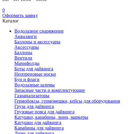
0
Оформить заявку
Каталог
Водолазное снаряжение
Акваланги
Баллоны и аксессуары
Аксессуары
Баллоны
Вентили
Манифолды
Боты для дайвинга
Неопреновые носки
Буи и флаги
Водолазные шлемы
Запасные части и комплектующие
Газоанализаторы
Гермобоксы, гермомешки, кейсы для оборудования
Груза для дайвинга
Грузовые пояса для дайвинга
Катушки, карабины, лини, маркеры
Катушки для дайвинга
Карабины для дайвинга
Лини для дайвинга