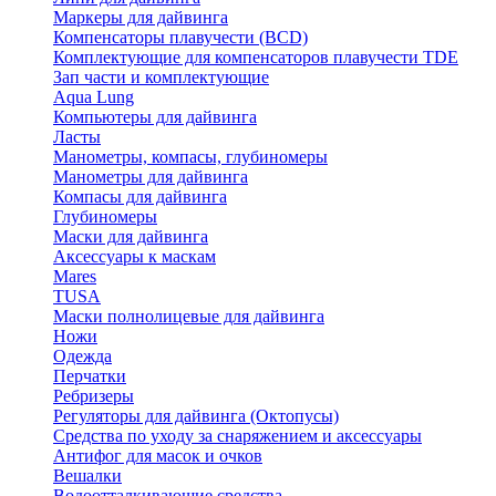
Маркеры для дайвинга
Компенсаторы плавучести (BCD)
Комплектующие для компенсаторов плавучести TDE
Зап части и комплектующие
Aqua Lung
Компьютеры для дайвинга
Ласты
Манометры, компасы, глубиномеры
Манометры для дайвинга
Компасы для дайвинга
Глубиномеры
Маски для дайвинга
Аксессуары к маскам
Mares
TUSA
Маски полнолицевые для дайвинга
Ножи
Одежда
Перчатки
Ребризеры
Регуляторы для дайвинга (Октопусы)
Средства по уходу за снаряжением и аксессуары
Антифог для масок и очков
Вешалки
Водоотталкивающие средства