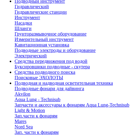
Подводный инструмент
Гидравлический
Гидравлические станции
Инструмент
Насадки
Шланги
Грунторазмывочное оборудование
Измерительный инструмент
Кавитационная установка
Подводные электроды и оборудование
Электрический
Средства передвижения под водой
Буксировщики подводные - скутера
Средства подводного поиска
Поисковые ЭХОЛОТЫ
Подводная и надводная осветительная техника
Подводные фонари для дайвинга
Akvilon
Aqua Lung - Technisub
Запчасти и аксессуары к фонарям Aqua Lung-Technisub
Light & Motion
Зап.части к фонарям
Mares
Nord Sea
Зап. части к фонарям