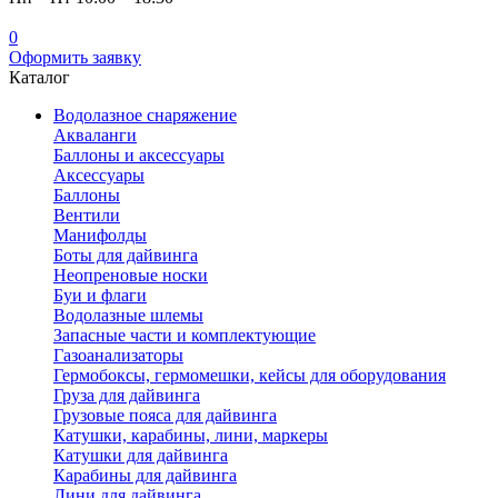
0
Оформить заявку
Каталог
Водолазное снаряжение
Акваланги
Баллоны и аксессуары
Аксессуары
Баллоны
Вентили
Манифолды
Боты для дайвинга
Неопреновые носки
Буи и флаги
Водолазные шлемы
Запасные части и комплектующие
Газоанализаторы
Гермобоксы, гермомешки, кейсы для оборудования
Груза для дайвинга
Грузовые пояса для дайвинга
Катушки, карабины, лини, маркеры
Катушки для дайвинга
Карабины для дайвинга
Лини для дайвинга