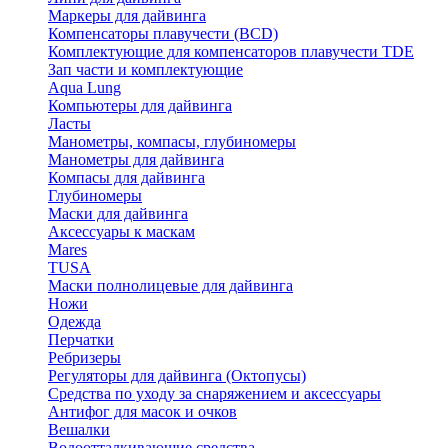
Маркеры для дайвинга
Компенсаторы плавучести (BCD)
Комплектующие для компенсаторов плавучести TDE
Зап части и комплектующие
Aqua Lung
Компьютеры для дайвинга
Ласты
Манометры, компасы, глубиномеры
Манометры для дайвинга
Компасы для дайвинга
Глубиномеры
Маски для дайвинга
Аксессуары к маскам
Mares
TUSA
Маски полнолицевые для дайвинга
Ножи
Одежда
Перчатки
Ребризеры
Регуляторы для дайвинга (Октопусы)
Средства по уходу за снаряжением и аксессуары
Антифог для масок и очков
Вешалки
Водоотталкивающие средства