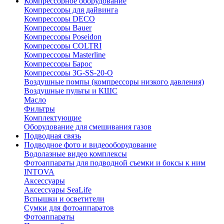
Компрессорное оборудование
Компрессоры для дайвинга
Компрессоры DECO
Компрессоры Bauer
Компрессоры Poseidon
Компрессоры COLTRI
Компрессоры Masterline
Компрессоры Барос
Компрессоры 3G-SS-20-O
Воздушные помпы (компрессоры низкого давления)
Воздушные пульты и КШС
Масло
Фильтры
Комплектующие
Оборудование для смешивания газов
Подводная связь
Подводное фото и видеооборудование
Водолазные видео комплексы
Фотоаппараты для подводной съемки и боксы к ним
INTOVA
Аксессуары
Аксессуары SeaLife
Вспышки и осветители
Сумки для фотоаппаратов
Фотоаппараты