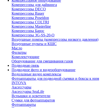
Компрессорное оборудование
Компрессоры для дайвинга
Компрессоры DECO
Компрессоры Bauer
Компрессоры Poseidon
Компрессоры COLTRI
Компрессоры Masterline
Компрессоры Барос
Компрессоры 3G-SS-20-O
Воздушные помпы (компрессоры низкого давления)
Воздушные пульты и КШС
Масло
Фильтры
Комплектующие
Оборудование для смешивания газов
Подводная связь
Подводное фото и видеооборудование
Водолазные видео комплексы
Фотоаппараты для подводной съемки и боксы к ним
INTOVA
Аксессуары
Аксессуары SeaLife
Вспышки и осветители
Сумки для фотоаппаратов
Фотоаппараты