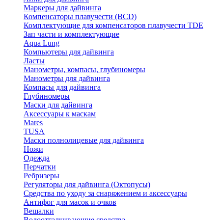
Маркеры для дайвинга
Компенсаторы плавучести (BCD)
Комплектующие для компенсаторов плавучести TDE
Зап части и комплектующие
Aqua Lung
Компьютеры для дайвинга
Ласты
Манометры, компасы, глубиномеры
Манометры для дайвинга
Компасы для дайвинга
Глубиномеры
Маски для дайвинга
Аксессуары к маскам
Mares
TUSA
Маски полнолицевые для дайвинга
Ножи
Одежда
Перчатки
Ребризеры
Регуляторы для дайвинга (Октопусы)
Средства по уходу за снаряжением и аксессуары
Антифог для масок и очков
Вешалки
Водоотталкивающие средства