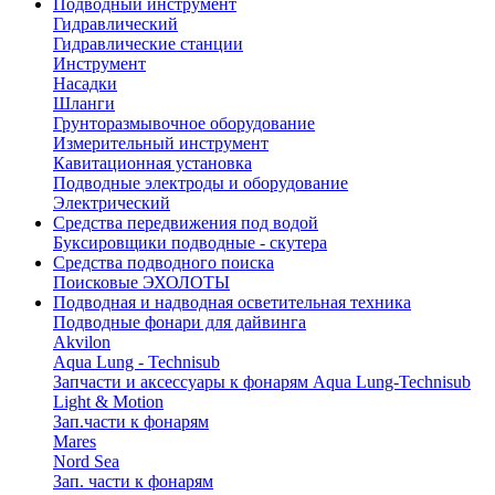
Подводный инструмент
Гидравлический
Гидравлические станции
Инструмент
Насадки
Шланги
Грунторазмывочное оборудование
Измерительный инструмент
Кавитационная установка
Подводные электроды и оборудование
Электрический
Средства передвижения под водой
Буксировщики подводные - скутера
Средства подводного поиска
Поисковые ЭХОЛОТЫ
Подводная и надводная осветительная техника
Подводные фонари для дайвинга
Akvilon
Aqua Lung - Technisub
Запчасти и аксессуары к фонарям Aqua Lung-Technisub
Light & Motion
Зап.части к фонарям
Mares
Nord Sea
Зап. части к фонарям