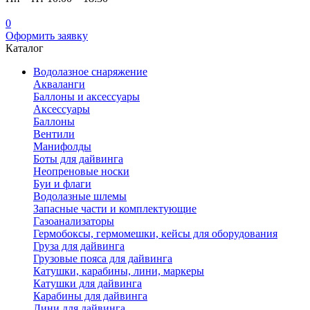
0
Оформить заявку
Каталог
Водолазное снаряжение
Акваланги
Баллоны и аксессуары
Аксессуары
Баллоны
Вентили
Манифолды
Боты для дайвинга
Неопреновые носки
Буи и флаги
Водолазные шлемы
Запасные части и комплектующие
Газоанализаторы
Гермобоксы, гермомешки, кейсы для оборудования
Груза для дайвинга
Грузовые пояса для дайвинга
Катушки, карабины, лини, маркеры
Катушки для дайвинга
Карабины для дайвинга
Лини для дайвинга