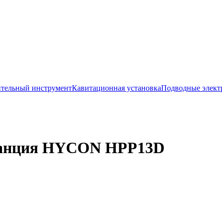
тельный инструмент
Кавитационная установка
Подводные элект
станция HYCON HPP13D