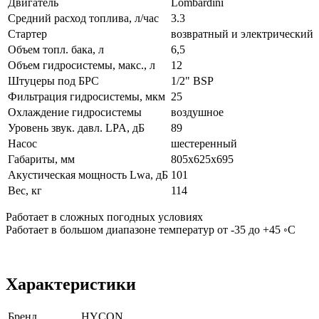
Двигатель
Lombardini
Средний расход топлива, л/час
3.3
Стартер
возвратный и электрический
Объем топл. бака, л
6,5
Объем гидросистемы, макс., л
12
Штуцеры под БРС
1/2" BSP
Фильтрация гидросистемы, мкм
25
Охлаждение гидросистемы
воздушное
Уровень звук. давл. LPA, дБ
89
Насос
шестеренный
Габариты, мм
805x625x695
Акустическая мощность Lwa, дБ
101
Вес, кг
114
Работает в сложных погодных условиях
Работает в большом диапазоне температур от -35 до +45 ◦С
Характеристики
Бренд
HYCON