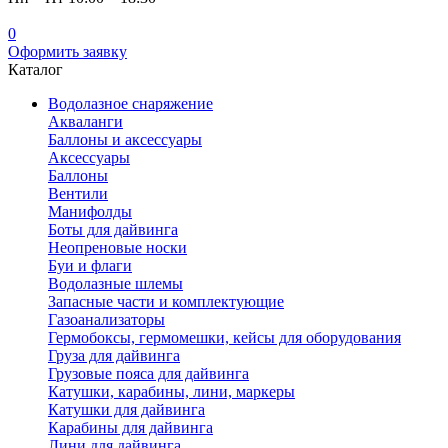
0
Оформить заявку
Каталог
Водолазное снаряжение
Акваланги
Баллоны и аксессуары
Аксессуары
Баллоны
Вентили
Манифолды
Боты для дайвинга
Неопреновые носки
Буи и флаги
Водолазные шлемы
Запасные части и комплектующие
Газоанализаторы
Гермобоксы, гермомешки, кейсы для оборудования
Груза для дайвинга
Грузовые пояса для дайвинга
Катушки, карабины, лини, маркеры
Катушки для дайвинга
Карабины для дайвинга
Лини для дайвинга