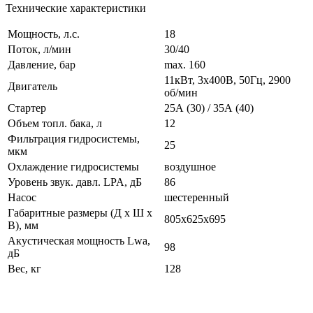
Технические характеристики
Мощность, л.с.
18
Поток, л/мин
30/40
Давление, бар
max. 160
11кВт, 3x400В, 50Гц, 2900
Двигатель
об/мин
Стартер
25А (30) / 35А (40)
Объем топл. бака, л
12
Фильтрация гидросистемы,
25
мкм
Охлаждение гидросистемы
воздушное
Уровень звук. давл. LPA, дБ
86
Насос
шестеренный
Габаритные размеры (Д х Ш х
805x625x695
В), мм
Акустическая мощность Lwa,
98
дБ
Вес, кг
128