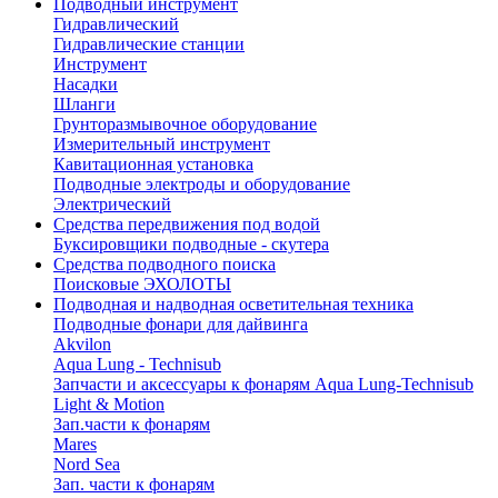
Подводный инструмент
Гидравлический
Гидравлические станции
Инструмент
Насадки
Шланги
Грунторазмывочное оборудование
Измерительный инструмент
Кавитационная установка
Подводные электроды и оборудование
Электрический
Средства передвижения под водой
Буксировщики подводные - скутера
Средства подводного поиска
Поисковые ЭХОЛОТЫ
Подводная и надводная осветительная техника
Подводные фонари для дайвинга
Akvilon
Aqua Lung - Technisub
Запчасти и аксессуары к фонарям Aqua Lung-Technisub
Light & Motion
Зап.части к фонарям
Mares
Nord Sea
Зап. части к фонарям