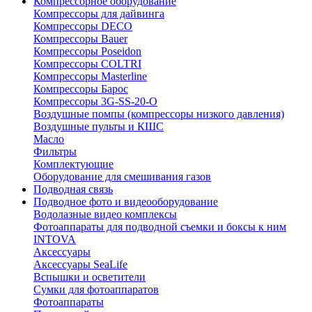
Компрессорное оборудование
Компрессоры для дайвинга
Компрессоры DECO
Компрессоры Bauer
Компрессоры Poseidon
Компрессоры COLTRI
Компрессоры Masterline
Компрессоры Барос
Компрессоры 3G-SS-20-O
Воздушные помпы (компрессоры низкого давления)
Воздушные пульты и КШС
Масло
Фильтры
Комплектующие
Оборудование для смешивания газов
Подводная связь
Подводное фото и видеооборудование
Водолазные видео комплексы
Фотоаппараты для подводной съемки и боксы к ним
INTOVA
Аксессуары
Аксессуары SeaLife
Вспышки и осветители
Сумки для фотоаппаратов
Фотоаппараты