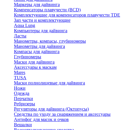
Маркеры для дайвинга
Компенсаторы плавучести (BCD)
Комплектующие для компенсаторов плавучести TDE
Зап части и комплектующие
Aqua Lung
Компьютеры для дайвинга
Ласты
Манометры, компасы, глубиномеры
Манометры для дайвинга
Компасы для дайвинга
Глубиномеры
Маски для дайвинга
Аксессуары к маскам
Mares
TUSA
Маски полнолицевые для дайвинга
Ножи
Одежда
Перчатки
Ребризеры
Регуляторы для дайвинга (Октопусы)
Средства по уходу за снаряжением и аксессуары
Антифог для масок и очков
Вешалки
Водоотталкивающие средства