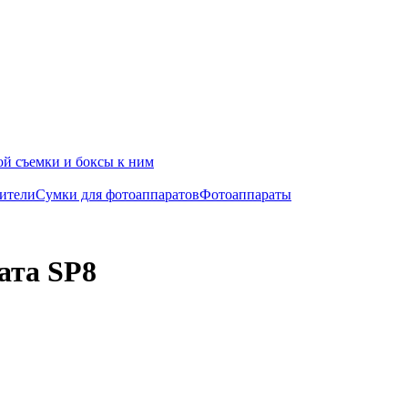
й съемки и боксы к ним
ители
Сумки для фотоаппаратов
Фотоаппараты
ата SP8