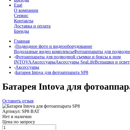
Ещё
О компании
Сервис
Контакты
Доставка и оплата
Бренды
Главная
-
Подводное фото и видеооборудование
Водолазные видео комплексы
Фотоаппараты для подводно
-
Фотоаппараты для подводной съемки и боксы к ним
INTOVA
Аксессуары
Аксессуары SeaLife
Вспышки и освет
-
Аксессуары
-
Батарея Intova для фотоаппарата SP8
Батарея Intova для фотоаппар
Оставить отзыв
Артикул:
SP8 BAT
Нет в наличии
Цена по запросу