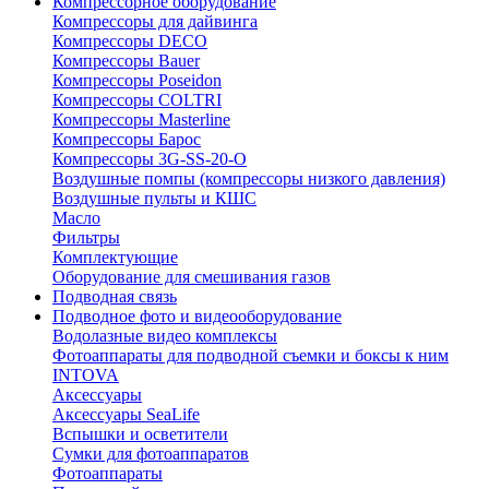
Компрессорное оборудование
Компрессоры для дайвинга
Компрессоры DECO
Компрессоры Bauer
Компрессоры Poseidon
Компрессоры COLTRI
Компрессоры Masterline
Компрессоры Барос
Компрессоры 3G-SS-20-O
Воздушные помпы (компрессоры низкого давления)
Воздушные пульты и КШС
Масло
Фильтры
Комплектующие
Оборудование для смешивания газов
Подводная связь
Подводное фото и видеооборудование
Водолазные видео комплексы
Фотоаппараты для подводной съемки и боксы к ним
INTOVA
Аксессуары
Аксессуары SeaLife
Вспышки и осветители
Сумки для фотоаппаратов
Фотоаппараты