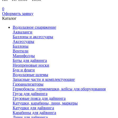
0
Оформить заявку
Каталог
Водолазное снаряжение
Акваланги
Баллоны и аксессуары
Аксессуары
Баллоны
Вентили
Манифолды
Боты для дайвинга
Неопреновые носки
Буи и флаги
Водолазные шлемы
Запасные части и комплектующие
Газоанализаторы
Гермобоксы, гермомешки, кейсы для оборудования
Груза для дайвинга
Грузовые пояса для дайвинга
Катушки, карабины, лини, маркеры
Катушки для дайвинга
Карабины для дайвинга
Лини для дайвинга