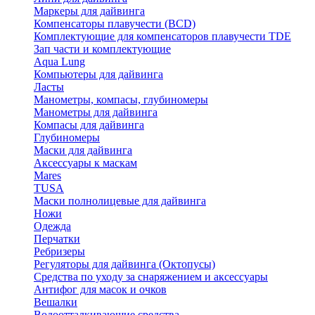
Маркеры для дайвинга
Компенсаторы плавучести (BCD)
Комплектующие для компенсаторов плавучести TDE
Зап части и комплектующие
Aqua Lung
Компьютеры для дайвинга
Ласты
Манометры, компасы, глубиномеры
Манометры для дайвинга
Компасы для дайвинга
Глубиномеры
Маски для дайвинга
Аксессуары к маскам
Mares
TUSA
Маски полнолицевые для дайвинга
Ножи
Одежда
Перчатки
Ребризеры
Регуляторы для дайвинга (Октопусы)
Средства по уходу за снаряжением и аксессуары
Антифог для масок и очков
Вешалки
Водоотталкивающие средства