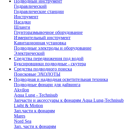
Подводный инструмент
Гидравлический
Гидравлические станции
Инструмент
Насадки
Шланги
Грунторазмывочное оборудование
Измерительный инструмент
Кавитационная установка
Подводные электроды и оборудование
Электрический
Средства передвижения под водой
Буксировщики подводные - скутера
Средства подводного поиска
Поисковые ЭХОЛОТЫ
Подводная и надводная осветительная техника
Подводные фонари для дайвинга
Akvilon
Aqua Lung - Technisub
Запчасти и аксессуары к фонарям Aqua Lung-Technisub
Light & Motion
Зап.части к фонарям
Mares
Nord Sea
Зап. части к фонарям