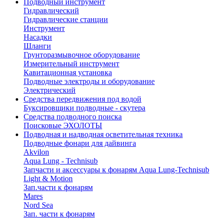
Подводный инструмент
Гидравлический
Гидравлические станции
Инструмент
Насадки
Шланги
Грунторазмывочное оборудование
Измерительный инструмент
Кавитационная установка
Подводные электроды и оборудование
Электрический
Средства передвижения под водой
Буксировщики подводные - скутера
Средства подводного поиска
Поисковые ЭХОЛОТЫ
Подводная и надводная осветительная техника
Подводные фонари для дайвинга
Akvilon
Aqua Lung - Technisub
Запчасти и аксессуары к фонарям Aqua Lung-Technisub
Light & Motion
Зап.части к фонарям
Mares
Nord Sea
Зап. части к фонарям