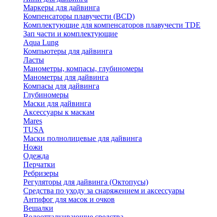
Маркеры для дайвинга
Компенсаторы плавучести (BCD)
Комплектующие для компенсаторов плавучести TDE
Зап части и комплектующие
Aqua Lung
Компьютеры для дайвинга
Ласты
Манометры, компасы, глубиномеры
Манометры для дайвинга
Компасы для дайвинга
Глубиномеры
Маски для дайвинга
Аксессуары к маскам
Mares
TUSA
Маски полнолицевые для дайвинга
Ножи
Одежда
Перчатки
Ребризеры
Регуляторы для дайвинга (Октопусы)
Средства по уходу за снаряжением и аксессуары
Антифог для масок и очков
Вешалки
Водоотталкивающие средства