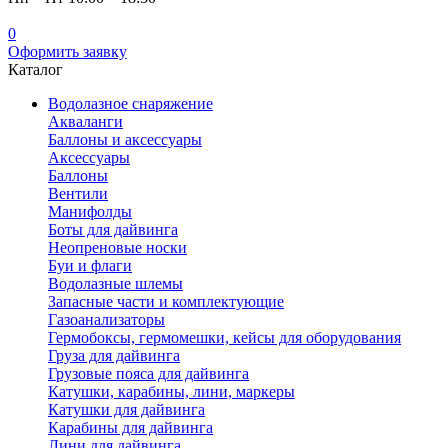
0
Оформить заявку
Каталог
Водолазное снаряжение
Акваланги
Баллоны и аксессуары
Аксессуары
Баллоны
Вентили
Манифолды
Боты для дайвинга
Неопреновые носки
Буи и флаги
Водолазные шлемы
Запасные части и комплектующие
Газоанализаторы
Гермобоксы, гермомешки, кейсы для оборудования
Груза для дайвинга
Грузовые пояса для дайвинга
Катушки, карабины, лини, маркеры
Катушки для дайвинга
Карабины для дайвинга
Лини для дайвинга