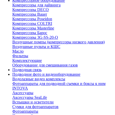
Компрессорное оборудование
Компрессоры для дайвинга
Компрессоры DECO
Компрессоры Bauer
Компрессоры Poseidon
Компрессоры COLTRI
Компрессоры Masterline
Компрессоры Барос
Компрессоры 3G-SS-20-O
Воздушные помпы (компрессоры низкого давления)
Воздушные пульты и КШС
Масло
Фильтры
Комплектующие
Оборудование для смешивания газов
Подводная связь
Подводное фото и видеооборудование
Водолазные видео комплексы
Фотоаппараты для подводной съемки и боксы к ним
INTOVA
Аксессуары
Аксессуары SeaLife
Вспышки и осветители
Сумки для фотоаппаратов
Фотоаппараты