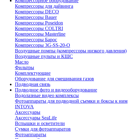
Компрессорное оборудование
Компрессоры для дайвинга
Компрессоры DECO
Компрессоры Bauer
Компрессоры Poseidon
Компрессоры COLTRI
Компрессоры Masterline
Компрессоры Барос
Компрессоры 3G-SS-20-O
Воздушные помпы (компрессоры низкого давления)
Воздушные пульты и КШС
Масло
Фильтры
Комплектующие
Оборудование для смешивания газов
Подводная связь
Подводное фото и видеооборудование
Водолазные видео комплексы
Фотоаппараты для подводной съемки и боксы к ним
INTOVA
Аксессуары
Аксессуары SeaLife
Вспышки и осветители
Сумки для фотоаппаратов
Фотоаппараты