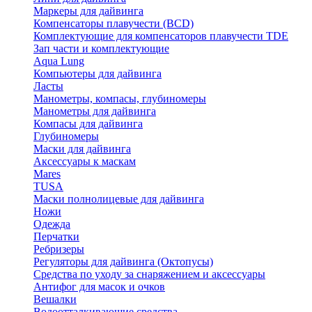
Маркеры для дайвинга
Компенсаторы плавучести (BCD)
Комплектующие для компенсаторов плавучести TDE
Зап части и комплектующие
Aqua Lung
Компьютеры для дайвинга
Ласты
Манометры, компасы, глубиномеры
Манометры для дайвинга
Компасы для дайвинга
Глубиномеры
Маски для дайвинга
Аксессуары к маскам
Mares
TUSA
Маски полнолицевые для дайвинга
Ножи
Одежда
Перчатки
Ребризеры
Регуляторы для дайвинга (Октопусы)
Средства по уходу за снаряжением и аксессуары
Антифог для масок и очков
Вешалки
Водоотталкивающие средства