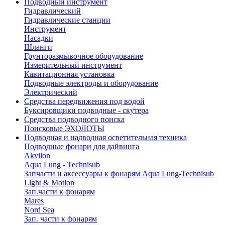
Подводный инструмент
Гидравлический
Гидравлические станции
Инструмент
Насадки
Шланги
Грунторазмывочное оборудование
Измерительный инструмент
Кавитационная установка
Подводные электроды и оборудование
Электрический
Средства передвижения под водой
Буксировщики подводные - скутера
Средства подводного поиска
Поисковые ЭХОЛОТЫ
Подводная и надводная осветительная техника
Подводные фонари для дайвинга
Akvilon
Aqua Lung - Technisub
Запчасти и аксессуары к фонарям Aqua Lung-Technisub
Light & Motion
Зап.части к фонарям
Mares
Nord Sea
Зап. части к фонарям