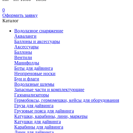
0
Оформить заявку
Каталог
Водолазное снаряжение
Акваланги
Баллоны и аксессуары
Аксессуары
Баллоны
Вентили
Манифолды
Боты для дайвинга
Неопреновые носки
Буи и флаги
Водолазные шлемы
Запасные части и комплектующие
Газоанализаторы
Гермобоксы, гермомешки, кейсы для оборудования
Груза для дайвинга
Грузовые пояса для дайвинга
Катушки, карабины, лини, маркеры
Катушки для дайвинга
Карабины для дайвинга
Лини для дайвинга