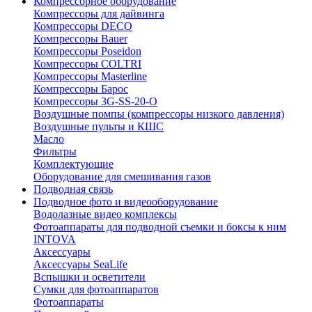
Компрессорное оборудование
Компрессоры для дайвинга
Компрессоры DECO
Компрессоры Bauer
Компрессоры Poseidon
Компрессоры COLTRI
Компрессоры Masterline
Компрессоры Барос
Компрессоры 3G-SS-20-O
Воздушные помпы (компрессоры низкого давления)
Воздушные пульты и КШС
Масло
Фильтры
Комплектующие
Оборудование для смешивания газов
Подводная связь
Подводное фото и видеооборудование
Водолазные видео комплексы
Фотоаппараты для подводной съемки и боксы к ним
INTOVA
Аксессуары
Аксессуары SeaLife
Вспышки и осветители
Сумки для фотоаппаратов
Фотоаппараты