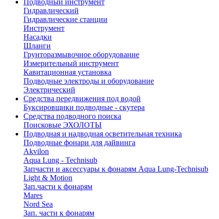
Подводный инструмент
Гидравлический
Гидравлические станции
Инструмент
Насадки
Шланги
Грунторазмывочное оборудование
Измерительный инструмент
Кавитационная установка
Подводные электроды и оборудование
Электрический
Средства передвижения под водой
Буксировщики подводные - скутера
Средства подводного поиска
Поисковые ЭХОЛОТЫ
Подводная и надводная осветительная техника
Подводные фонари для дайвинга
Akvilon
Aqua Lung - Technisub
Запчасти и аксессуары к фонарям Aqua Lung-Technisub
Light & Motion
Зап.части к фонарям
Mares
Nord Sea
Зап. части к фонарям