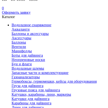
0
Оформить заявку
Каталог
Водолазное снаряжение
Акваланги
Баллоны и аксессуары
Аксессуары
Баллоны
Вентили
Манифолды
Боты для дайвинга
Неопреновые носки
Буи и флаги
Водолазные шлемы
Запасные части и комплектующие
Газоанализаторы
Гермобоксы, гермомешки, кейсы для оборудования
Груза для дайвинга
Грузовые пояса для дайвинга
Катушки, карабины, лини, маркеры
Катушки для дайвинга
Карабины для дайвинга
Лини для дайвинга