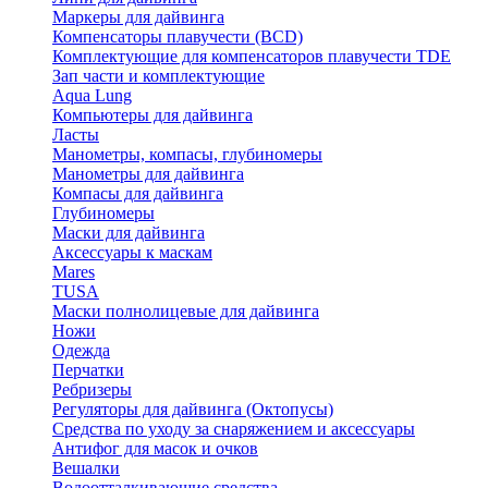
Маркеры для дайвинга
Компенсаторы плавучести (BCD)
Комплектующие для компенсаторов плавучести TDE
Зап части и комплектующие
Aqua Lung
Компьютеры для дайвинга
Ласты
Манометры, компасы, глубиномеры
Манометры для дайвинга
Компасы для дайвинга
Глубиномеры
Маски для дайвинга
Аксессуары к маскам
Mares
TUSA
Маски полнолицевые для дайвинга
Ножи
Одежда
Перчатки
Ребризеры
Регуляторы для дайвинга (Октопусы)
Средства по уходу за снаряжением и аксессуары
Антифог для масок и очков
Вешалки
Водоотталкивающие средства