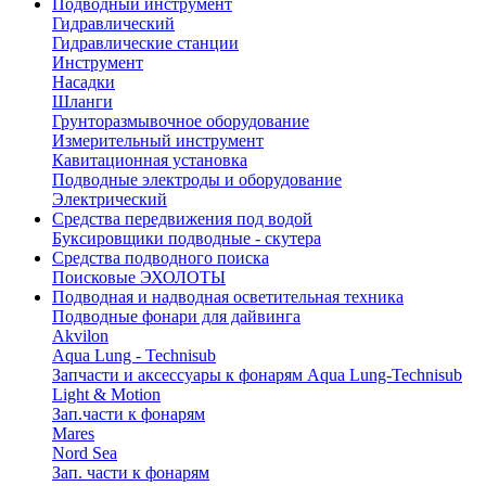
Подводный инструмент
Гидравлический
Гидравлические станции
Инструмент
Насадки
Шланги
Грунторазмывочное оборудование
Измерительный инструмент
Кавитационная установка
Подводные электроды и оборудование
Электрический
Средства передвижения под водой
Буксировщики подводные - скутера
Средства подводного поиска
Поисковые ЭХОЛОТЫ
Подводная и надводная осветительная техника
Подводные фонари для дайвинга
Akvilon
Aqua Lung - Technisub
Запчасти и аксессуары к фонарям Aqua Lung-Technisub
Light & Motion
Зап.части к фонарям
Mares
Nord Sea
Зап. части к фонарям