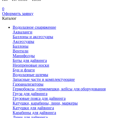
0
Оформить заявку
Каталог
Водолазное снаряжение
Акваланги
Баллоны и аксессуары
Аксессуары
Баллоны
Вентили
Манифолды
Боты для дайвинга
Неопреновые носки
Буи и флаги
Водолазные шлемы
Запасные части и комплектующие
Газоанализаторы
Гермобоксы, гермомешки, кейсы для оборудования
Груза для дайвинга
Грузовые пояса для дайвинга
Катушки, карабины, лини, маркеры
Катушки для дайвинга
Карабины для дайвинга
Лини для дайвинга