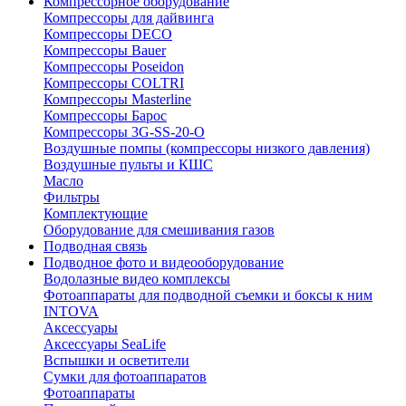
Компрессорное оборудование
Компрессоры для дайвинга
Компрессоры DECO
Компрессоры Bauer
Компрессоры Poseidon
Компрессоры COLTRI
Компрессоры Masterline
Компрессоры Барос
Компрессоры 3G-SS-20-O
Воздушные помпы (компрессоры низкого давления)
Воздушные пульты и КШС
Масло
Фильтры
Комплектующие
Оборудование для смешивания газов
Подводная связь
Подводное фото и видеооборудование
Водолазные видео комплексы
Фотоаппараты для подводной съемки и боксы к ним
INTOVA
Аксессуары
Аксессуары SeaLife
Вспышки и осветители
Сумки для фотоаппаратов
Фотоаппараты