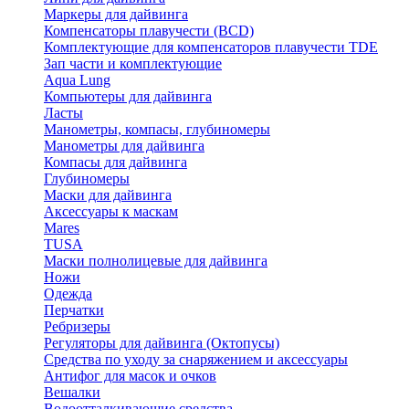
Маркеры для дайвинга
Компенсаторы плавучести (BCD)
Комплектующие для компенсаторов плавучести TDE
Зап части и комплектующие
Aqua Lung
Компьютеры для дайвинга
Ласты
Манометры, компасы, глубиномеры
Манометры для дайвинга
Компасы для дайвинга
Глубиномеры
Маски для дайвинга
Аксессуары к маскам
Mares
TUSA
Маски полнолицевые для дайвинга
Ножи
Одежда
Перчатки
Ребризеры
Регуляторы для дайвинга (Октопусы)
Средства по уходу за снаряжением и аксессуары
Антифог для масок и очков
Вешалки
Водоотталкивающие средства