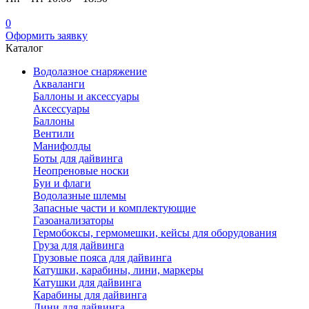
0
Оформить заявку
Каталог
Водолазное снаряжение
Акваланги
Баллоны и аксессуары
Аксессуары
Баллоны
Вентили
Манифолды
Боты для дайвинга
Неопреновые носки
Буи и флаги
Водолазные шлемы
Запасные части и комплектующие
Газоанализаторы
Гермобоксы, гермомешки, кейсы для оборудования
Груза для дайвинга
Грузовые пояса для дайвинга
Катушки, карабины, лини, маркеры
Катушки для дайвинга
Карабины для дайвинга
Лини для дайвинга