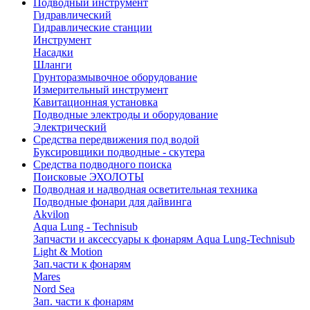
Подводный инструмент
Гидравлический
Гидравлические станции
Инструмент
Насадки
Шланги
Грунторазмывочное оборудование
Измерительный инструмент
Кавитационная установка
Подводные электроды и оборудование
Электрический
Средства передвижения под водой
Буксировщики подводные - скутера
Средства подводного поиска
Поисковые ЭХОЛОТЫ
Подводная и надводная осветительная техника
Подводные фонари для дайвинга
Akvilon
Aqua Lung - Technisub
Запчасти и аксессуары к фонарям Aqua Lung-Technisub
Light & Motion
Зап.части к фонарям
Mares
Nord Sea
Зап. части к фонарям