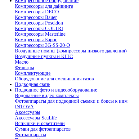
Компрессорное оборудование
Компрессоры для дайвинга
Компрессоры DECO
Компрессоры Bauer
Компрессоры Poseidon
Компрессоры COLTRI
Компрессоры Masterline
Компрессоры Барос
Компрессоры 3G-SS-20-O
Воздушные помпы (компрессоры низкого давления)
Воздушные пульты и КШС
Масло
Фильтры
Комплектующие
Оборудование для смешивания газов
Подводная связь
Подводное фото и видеооборудование
Водолазные видео комплексы
Фотоаппараты для подводной съемки и боксы к ним
INTOVA
Аксессуары
Аксессуары SeaLife
Вспышки и осветители
Сумки для фотоаппаратов
Фотоаппараты