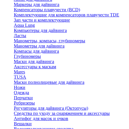
Маркеры для дайвинга
Компенсаторы плавучести (BCD)
Комплектующие для компенсаторов плавучести TDE
Зап части и комплектующие
Aqua Lung
Компьютеры для дайвинга
Ласты
Манометры, компасы, глубиномеры
Манометры для дайвинга
Компасы для дайвинга
Глубиномеры
Маски для дайвинга
Аксессуары к маскам
Mares
TUSA
Маски полнолицевые для дайвинга
Ножи
Одежда
Перчатки
Ребризеры
Регуляторы для дайвинга (Октопусы)
Средства по уходу за снаряжением и аксессуары
Антифог для масок и очков
Вешалки
Водоотталкивающие средства